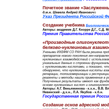
Почетное звание «Заслуженн
д.м.н. Шевела Андрей Иванович
о
Указ Президента Российской Ф
Создание учебника
Биологическ
Авторы: академик Д.Г. Кнорре Д.Г., С.Д. 
Премия Правительства Российс
«Производные олигонуклеот
белково-нуклеиновых взаим
Учеными ИХБФМ СО РАН была решена пробл
препаратов нового поколения ген-направл
нуклеиновых взаимодействий с использова
уникальные данные о строении фунционал
с нуклеиновыми кислотами, и показано, ч
обнаружено, что нуклеиновые кислоты вз
репарации, топоизомеризации и рестрикци
реагенты и методы нашли применение в ро
Полученные результаты имеют как фундаме
основе нуклеиновых кислот и олигонуклеот
Авторы: А.Г. Веньяминова - к.х.н., В.В. Вла
Невинский - д.х.н., Л.А. Якубов - к.б.н.
Государственная премия Россий
Создание основ адресной мо