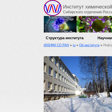
Институт химическо
Сибирского отделения Росс
Структура института
Научна
ИХБФМ СО РАН
»
ru
»
Об институте
»
Инфо