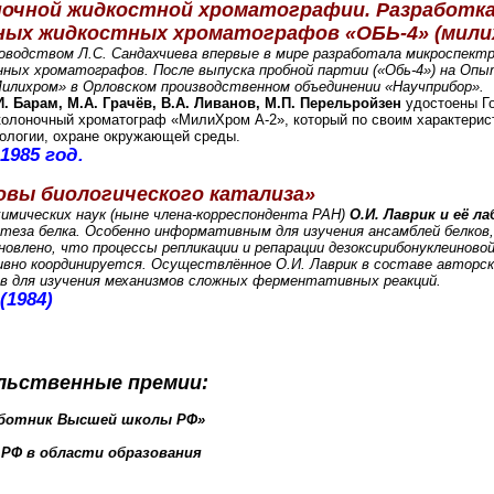
очной жидкостной хроматографии. Разработка
ных жидкостных хроматографов «ОБЬ-4» (мили
руководством Л.С. Сандахчиева впервые в мире разработала микроспе
нных хроматографов. После выпуска пробной партии («Обь-4») на Оп
илихром» в Орловском производственном объединении «Научприбор».
И. Барам, М.А. Грачёв, В.А. Ливанов, М.П. Перельройзен
удостоены Го
колоночный хроматограф «МилиХром А-2», который по своим характерис
ологии, охране окружающей среды.
1985 год.
овы биологического катализа»
имических наук (ныне члена-корреспондента РАН)
О.И. Лаврик и её л
за белка. Особенно информативным для изучения ансамблей белков,
овлено, что процессы репликации и репарации дезоксирибонуклеино
ивно координируется.
Осуществлённое О.И. Лаврик в составе авторск
в для изучения механизмов сложных ферментативных реакций.
(1984)
льственные премии:
работник Высшей школы РФ»
 РФ в области образования