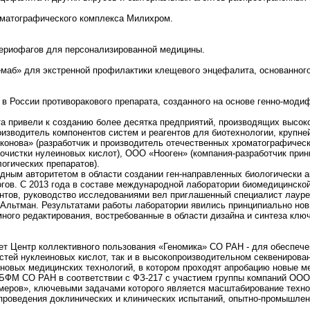
роматографического комплекса Милихром.
териофагов для персонализированной медицины.
емаб» для экстренной профилактики клещевого энцефалита, основанног
 в России противоракового препарата, созданного на основе генно-моди
а привели к созданию более десятка предприятий, производящих высо
оизводитель компонентов систем и реагентов для биотехнологии, круп
конова» (разработчик и производитель отечественных хроматографическ
 очистки нулеиновых кислот), ООО «Нооген» (компания-разработчик при
логических препаратов).
дным авторитетом в области создании ген-направленных биологически а
гов. С 2013 года в составе международной лаборатории биомедицинской
нтов, руководство исследованиями вел приглашенный специалист лауре
Альтман. Результатами работы лаборатории явились принципиально нов
много редактирования, востребованные в области дизайна и синтеза кл
ует Центр коллективного пользования «Геномика» СО РАН - для обеспече
ей нуклеиновых кислот, так и в высокопроизводительном секвенировании
 новых медицинских технологий, в котором проходят апробацию новые м
ХБФМ СО РАН в соответствии с ФЗ-217 с участием группы компаний ООО
еров», ключевыми задачами которого является масштабирование техно
 проведения доклинических и клинических испытаний, опытно-промышле