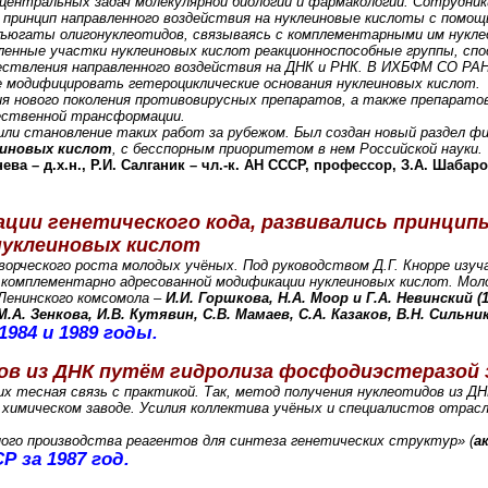
центральных задач молекулярной биологии и фармакологии. Сотрудники
и принцип направленного воздействия на нуклеиновые кислоты с помо
онъюгаты олигонуклеотидов, связываясь с комплементарными им нук
ленные участки нуклеиновых кислот реакционноспособные группы, сп
ествления направленного воздействия на ДНК и РНК. В ИХБФМ СО РА
 модифицировать гетероциклические основания нуклеиновых кислот.
 нового поколения противовирусных препаратов, а также препаратов
чественной трансформации.
ли становление таких работ за рубежом. Был создан новый раздел фи
еиновых кислот
, с бесспорным приоритетом в нем Российской науки.
ева – д.х.н., Р.И. Салганик – чл.-к. АН СССР, профессор, З.А. Шабаро
ции генетического кода, развивались принци
нуклеиновых кислот
орческого роста молодых учёных. Под руководством Д.Г. Кнорре изуч
ы комплементарно адресованной модификации нуклеиновых кислот. Мол
Ленинского комсомола –
И.И. Горшкова, Н.А. Моор и Г.А. Невинский (1
М.А. Зенкова, И.В. Кутявин, С.В. Мамаев, С.А. Казаков, В.Н. Сильни
984 и 1989 годы.
ов из ДНК путём гидролиза фосфодиэстеразой 
х тесная связь с практикой. Так, метод получения нуклеотидов из Д
 химическом заводе. Усилия коллектива учёных и специалистов отрас
ого производства реагентов для синтеза генетических структур» (
а
 за 1987 год.