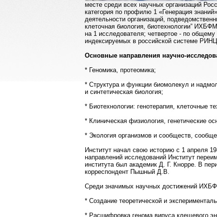
месте среди всех научных организаций Рос
категория по профилю 1 «Генерация знаний»
деятельности организаций, подведомственн
клеточная биология, биотехнологии” ИХБФМ
на 1 исследователя; четвертое - по общему
индексируемых в российской системе РИНЦ
Основные направления научно-исследова
* Геномика, протеомика;
* Структура и функции биомолекул и надмо
и синтетическая биология;
* Биотехнологии: генотерапия, клеточные т
* Клиническая физиология, генетические о
* Экология организмов и сообществ, сообщ
Институт начал свою историю с 1 апреля 19
направлений исследований Институт переи
института был академик Д. Г. Кнорре. В пер
корреспондент Пышный Д.В.
Среди значимых научных достижений ИХБФ
* Создание теоретической и эксперименталь
* Расшифровка генома вируса клещевого эн