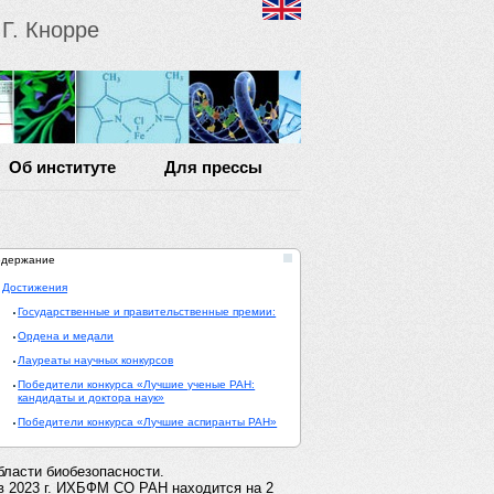
Г. Кнорре
Об институте
Для прессы
одержание
Достижения
Государственные и правительственные премии:
Ордена и медали
Лауреаты научных конкурсов
Победители конкурса «Лучшие ученые РАН:
кандидаты и доктора наук»
Победители конкурса «Лучшие аспиранты РАН»
бласти биобезопасности.
 в 2023 г. ИХБФМ СО РАН находится на 2