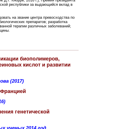
Д.Г. Кнорре, 2016 г.), Премия президента
зской республики за выдающийся вклад в
овать на звание центра превосходства по
биологических препаратов; разработка
ванной терапии различных заболеваний;
цины.
фикации биополимеров,
еиновых кислот и развитии
ва (2017)
 Францией
16)
нения генетической
ых ученых 2014 год