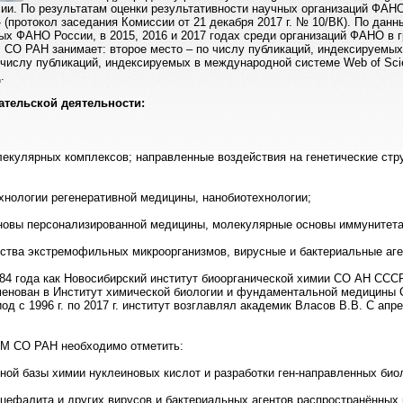
сии. По результатам оценки результативности научных организаций Ф
 (протокол заседания Комиссии от 21 декабря 2017 г. № 10/ВК). По дан
ых ФАНО России, в 2015, 2016 и 2017 годах среди организаций ФАНО в г
 СО РАН занимает: второе место – по числу публикаций, индексируемых
 числу публикаций, индексируемых в международной системе Web of Scie
.
тельской деятельности:
лекулярных комплексов; направленные воздействия на генетические стр
ехнологии регенеративной медицины, нанобиотехнологии;
сновы персонализированной медицины, молекулярные основы иммунитета 
ества экстремофильных микроорганизмов, вирусные и бактериальные аг
84 года как Новосибирский институт биоорганической химии СО АН СССР.
менован в Институт химической биологии и фундаментальной медицины 
иод с 1996 г. по 2017 г. институт возглавлял академик Власов В.В. С апр
М СО РАН необходимо отметить:
ной базы химии нуклеиновых кислот и разработки ген-направленных био
цефалита и других вирусов и бактериальных агентов распространённых 