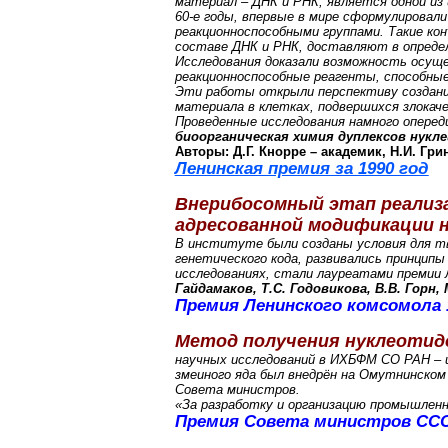
материал – ДНК и РНК, является одной из 
60-е годы, впервые в мире сформулировал
реакционноспособными группами. Такие к
составе ДНК и РНК, доставляют в опреде
Исследования доказали возможность осущ
реакционноспособные реагенты, способные
Эти работы открыли перспективу создания
материала в клетках, подвершихся злока
Проведенные исследования намного опереди
биоорганическая химия дуплексов нукл
Авторы: Д.Г. Кнорре – академик, Н.И. Грин
Ленинская премия за 1990 год
Внерибосомный этап реализа
адресованной модификации 
В институте были созданы условия для тв
генетического кода, развивались принцип
исследованиях, стали лауреатами премии 
Гайдамаков, Т.С. Годовикова, В.В. Горн, 
Премия Ленинского комсомола 1
Метод получения нуклеотид
научных исследований в ИХБФМ СО РАН – и
змеиного яда был внедрён на Омутнинском
Совета министров.
«За разработку и организацию промышленн
Премия Совета министров СССР