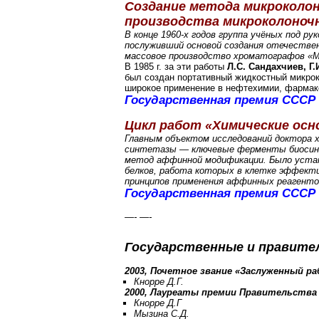
Создание метода микроколон
производства микроколоноч
В конце 1960-х годов группа учёных под 
послуживший основой создания отечестве
массовое производство хроматографов «М
В 1985 г. за эти работы
Л.С. Сандахчиев, Г.
был создан портативный жидкостный микро
широкое применение в нефтехимии, фармак
Государственная премия СССР 
Цикл работ «Химические осн
Главным объектом исследований доктора х
синтетазы — ключевые ферменты биосинте
метод аффинной модификации. Было устан
белков, работа которых в клетке эффект
принципов применения аффинных реагенто
Государственная премия СССР 
—- —-
Государственные и правите
2003, Почетное звание «Заслуженный 
Кнорре Д.Г.
2000, Лауреаты премии Правительства
Кнорре Д.Г
Мызина С.Д.