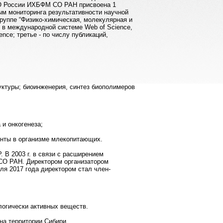
АНО России ИХБФМ СО РАН присвоена 1
ным мониторинга результативности научной
руппе “Физико-химическая, молекулярная и
 в международной системе Web of Science,
nce; третье - по числу публикаций,
уктуры; биоинженерия, синтез биополимеров
и онкогенеза;
енты в организме млекопитающих.
 В 2003 г. в связи с расширением
СО РАН. Директором организатором
еля 2017 года директором стал член-
логически активных веществ.
на территории Сибири.