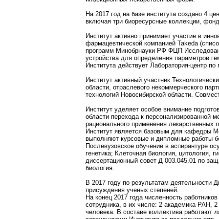
На 2017 год на базе института создано 4 ц
включая три биоресурсные коллекции, фонд
Институт активно принимает участие в инно
фармацевтической компанией Takeda (списо
программ Минобрнауки РФ ФЦП Исследовани
устройства для определения параметров гем
Института действует Лаборатория-центр по 
Институт активный участник Технологическ
области, отраслевого некоммерческого пар
технологий Новосибирской области. Совмес
Институт уделяет особое внимание подготов
области перехода к персонализированной м
рационального применения лекарственных п
Институт является базовым для кафедры Мо
выполняют курсовые и дипломные работы бо
Послевузовское обучение в аспирантуре ос
генетика; Клеточная биология, цитология, 
диссертационный совет Д 003.045.01 по за
биология.
В 2017 году по результатам деятельности Д
присуждения ученых степеней.
На конец 2017 года численность работников
сотрудника, в их числе: 2 академика РАН, 2
человека. В составе коллектива работают 