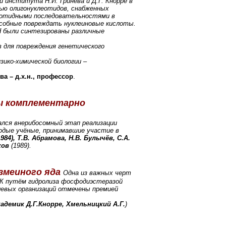
 института Н.И. Гринева и Д.Г. Кнорре в
щью олигонуклеотидов, снабженных
леотидными последовательностями в
особные повреждать нуклеиновые кислоты.
Н были синтезированы различные
 для повреждения генетического
зико-химической биологии –
ва – д.х.н., профессор
.
пы комплементарно
ался внерибосомный этап реализации
одые учёные, принимавшие участие в
984), Т.В. Абрамова, Н.В. Булычёв, С.А.
ков
(1989).
змеиного яда
Одна из важных черт
НК путём гидролиза фосфодиэстеразой
левых организаций отмечены премией
кадемик Д.Г.Кнорре, Хмельницкий А.Г.
)