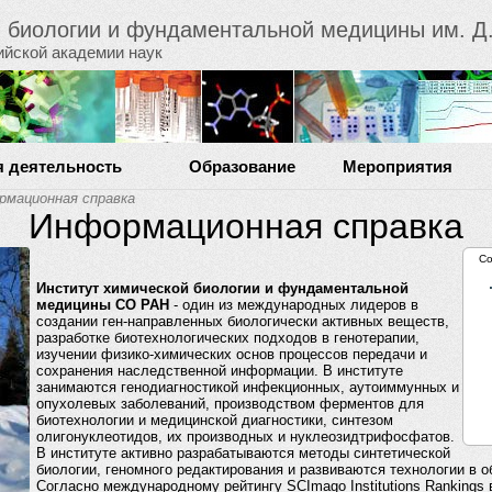
й биологии и фундаментальной медицины им. Д.
ийской академии наук
я деятельность
Образование
Мероприятия
рмационная справка
Информационная справка
С
Институт химической биологии и фундаментальной
медицины СО РАН
- один из международных лидеров в
создании ген-направленных биологически активных веществ,
разработке биотехнологических подходов в генотерапии,
изучении физико-химических основ процессов передачи и
сохранения наследственной информации. В институте
занимаются генодиагностикой инфекционных, аутоиммунных и
опухолевых заболеваний, производством ферментов для
биотехнологии и медицинской диагностики, синтезом
олигонуклеотидов, их производных и нуклеозидтрифосфатов.
В институте активно разрабатываются методы синтетической
биологии, геномного редактирования и развиваются технологии в о
Согласно международному рейтингу SCImago Institutions Rankings