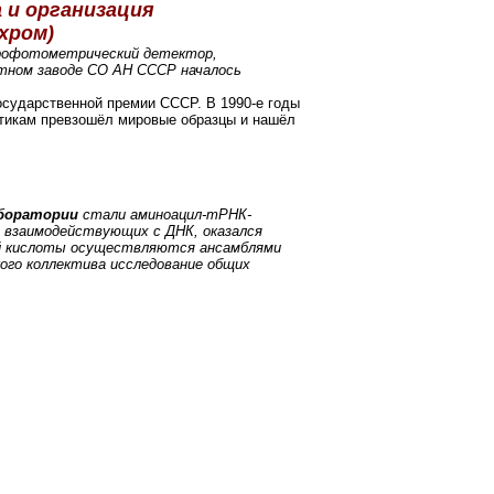
 и организация
хром)
ктрофотометрический детектор,
ытном заводе СО АН СССР началось
сударственной премии СССР. В 1990-е годы
тикам превзошёл мировые образцы и нашёл
аборатории
стали аминоацил-тРНК-
 взаимодействующих с ДНК, оказался
вой кислоты осуществляются ансамблями
ого коллектива исследование общих