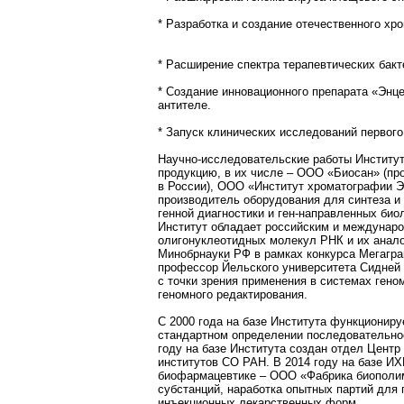
* Разработка и создание отечественного х
* Расширение спектра терапевтических бак
* Создание инновационного препарата «Энц
антителе.
* Запуск клинических исследований первого
Научно-исследовательские работы Институт
продукцию, в их числе – ООО «Биосан» (пр
в России), ООО «Институт хроматографии Э
производитель оборудования для синтеза и
генной диагностики и ген-направленных био
Институт обладает российским и междунаро
олигонуклеотидных молекул РНК и их анало
Минобрнауки РФ в рамках конкурса Мегагра
профессор Йельского университета Сидней 
с точки зрения применения в системах гено
геномного редактирования.
С 2000 года на базе Института функционир
стандартном определении последовательност
году на базе Института создан отдел Центр
институтов СО РАН. В 2014 году на базе И
биофармацевтике – ООО «Фабрика биополим
субстанций, наработка опытных партий для
инъекционных лекарственных форм.