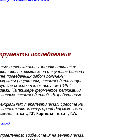
струменты исследования
ьных перспективных терапевтических
ротеидных комплексов и изучения белково-
ате проведенных работ получены
к открыты рецепторы, взаимодействующие
уя заражение клеток вирусом ВИЧ-1;
рами. На примере ферментов репликации,
леиновых взаимодействий. Разработанные
тенциальных терапевтических средств на
о направления молекулярной фармакологии.
ва - к.х.н., Г.Г. Карпова - д.х.н., Г.А.
год.
правленного воздействия на генетический