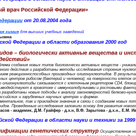
ый врач Российской Федерации»
едерации
от 20.08.2004 года
ая химия
для высших учебных заведений
Мызина
кой Федерации в области образования 2000 год
идов – биологически активные вещества и ин
одействий»
ема создания новых типов биологически активных веществ - уникал
енного действия и разработаны методы исследования строения нуклеоп
нием реакционноспособных производных олигонуклеотидов. В результ
ьных центров рибосом (бактерий и человека); на поверхности клето
то олигонуклеотиды связываются с клеточным рецептором CD4, блокир
аимодействуют в кровотоке с иммуноглобулинами и ростовыми факто
и разработаны новые подходы к анализу закономерностей белково-нук
ссийских и зарубежных научных центрах и фирмах.
нтальное, так и прикладное значение в связи с созданием новых по
идов. Проведенные исследования заложили основу для развития новог
сов - академик, Д.М. Грайфер - д.х.н, В.Ф. Зарытова - д.х.н., Е.М. Ивано
ской Федерации в области науки и техники за 1999 
дификации генетических структур
Осуществление на