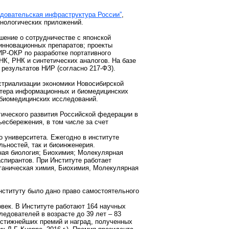
довательская инфраструктура России”
,
хнологических приложений.
шение о сотрудничестве с японской
инновационных препаратов; проекты
Р-ОКР по разработке портативного
НК, РНК и синтетических аналогов. На базе
 результатов НИР (согласно 217-ФЗ).
стриализации экономики Новосибирской
стера информационных и биомедицинских
 биомедицинских исследований.
гического развития Российской федерации в
есбережения, в том числе за счет
 университета. Ежегодно в институте
ьностей, так и биоинженерия.
ная биология; Биохимия; Молекулярная
аспирантов. При Институте работает
рганическая химия, Биохимия, Молекулярная
Институту было дано право самостоятельного
овек. В Институте работают 164 научных
ледователей в возрасте до 39 лет – 83
естижнейших премий и наград, полученных