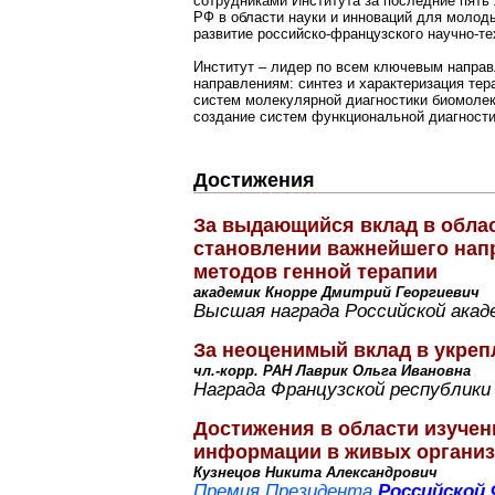
сотрудниками Института за последние пять 
РФ в области науки и инноваций для молоды
развитие российско-французского научно-тех
Институт – лидер по всем ключевым направ
направлениям: синтез и характеризация тер
систем молекулярной диагностики биомолек
создание систем функциональной диагности
Достижения
За выдающийся вклад в обла
становлении важнейшего нап
методов генной терапии
академик Кнорре Дмитрий Георгиевич
Высшая награда Российской акад
За неоценимый вклад в укреп
чл.-корр. РАН Лаврик Ольга Ивановна
Награда Французской республики
Достижения в области изучен
информации в живых органи
Кузнецов Никита Александрович
Премия Президента
Российской 