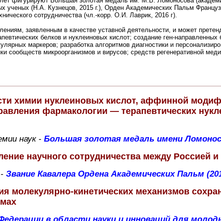
лет фигурируют Большая золотая медаль им. М.В. Ломоносова (академик 
х ученых (Н.А. Кузнецов, 2015 г.), Орден Академических Пальм Францу
нического сотрудничества (чл.-корр. О.И. Лаврик, 2016 г).
лениям, заявленным в качестве уставной деятельности, и может претенд
апевтических белков и нуклеиновых кислот; создание ген-направленных 
улярных маркеров; разработка алгоритмов диагностики и персонализиро
ки сообществ микроорганизмов и вирусов; средств регенеративной меди
сти химии нуклеиновых кислот, аффинной моди
равления фармакологии — терапевтических нукл
емии наук -
Большая золотая медаль имени Ломоносо
ление научного сотрудничества между Россией и
 -
Звание Кавалера Ордена Академических Пальм (20
ия молекулярно-кинетических механизмов сохра
змах
Федерации в области науки и инноваций для молод