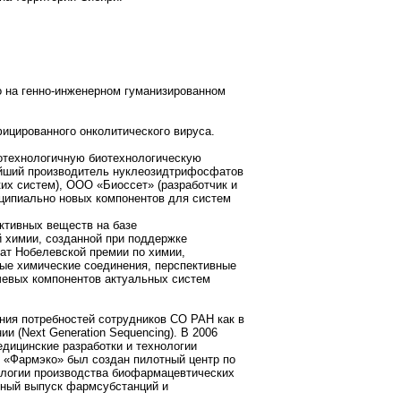
о на генно-инженерном гуманизированном
фицированного онколитического вируса.
котехнологичную биотехнологическую
нейший производитель нуклеозидтрифосфатов
их систем), ООО «Биоссет» (разработчик и
нципиально новых компонентов для систем
ктивных веществ на базе
 химии, созданной при поддержке
ат Нобелевской премии по химии,
ые химические соединения, перспективные
ючевых компонентов актуальных систем
ния потребностей сотрудников СО РАН как в
 (Next Generation Sequencing). В 2006
едицинские разработки и технологии
 «Фармэко» был создан пилотный центр по
логии производства биофармацевтических
нный выпуск фармсубстанций и