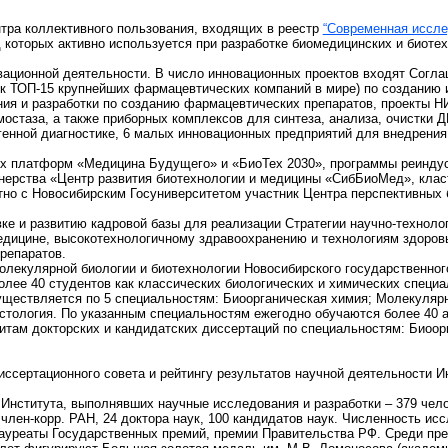
ентра коллективного пользования, входящих в реестр
“Современная иссле
 которых активно используется при разработке биомедицинских и биоте
вационной деятельности. В число инновационных проектов входят Согла
к ТОП-15 крупнейших фармацевтических компаний в мире) по созданию 
я и разработки по созданию фармацевтических препаратов, проекты НИ
остаза, а также приборных комплексов для синтеза, анализа, очистки Д
генной диагностике, 6 малых инновационных предприятий для внедрения
их платформ «Медицина Будущего» и «БиоТех 2030», программы реинду
тнерства «Центр развития биотехнологии и медицины «СибБиоМед», кла
тно с Новосибирским Госуниверситетом участник Центра перспективных
ке и развитию кадровой базы для реализации Стратегии научно-техноло
едицине, высокотехнологичному здравоохранению и технологиям здоровь
репаратов.
лекулярной биологии и биотехнологии Новосибирского государственного
лее 40 студентов как классических биологических и химических специал
уществляется по 5 специальностям: Биоорганическая химия; Молекуляр
гистология. По указанным специальностям ежегодно обучаются более 40 
щитам докторских и кандидатских диссертаций по специальностям: Биоо
иссертационного совета и рейтингу результатов научной деятельности 
 Института, выполнявших научные исследования и разработки – 379 чел
 член-корр. РАН, 24 доктора наук, 100 кандидатов наук. Численность исс
лауреаты Государственных премий, премии Правительства РФ. Среди пр