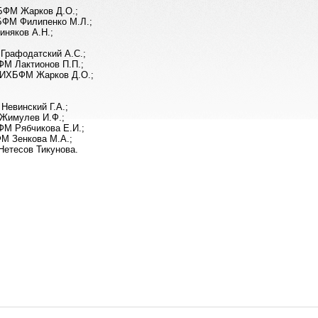
ХБФМ Жарков Д.О.;
БФМ Филипенко М.Л.;
няков А.Н.;
Графодатский А.С.;
ФМ Лактионов П.П.;
. ИХБФМ Жарков Д.О.;
Невинский Г.А.;
 Жимулев И.Ф.;
ФМ Рябчикова Е.И.;
М Зенкова М.А.;
Нетесов Тикунова.