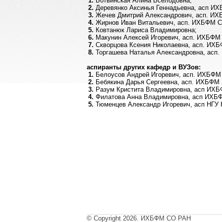
Ботвинская Алина Вселодовна;
Деревянко Аксинья Геннадьевна, асп И
Жечев Дмитрий Александрович, асп. ИХ
Жирнов Иван Витальевич, асп. ИХБФМ Си
Ковтанюк Лариса Владимировна;
Макунин Алексей Игоревич, асп. ИХБФМ 
Скворцова Ксения Николаевна, асп. ИХБ
Торгашева Наталья Александровна, асп
аспиранты других кафедр и ВУЗов:
Белоусов Андрей Игоревич, асп. ИХБФМ 
Бебякина Дарья Сергеевна, асп. ИХБФМ
Разум Кристита Владимировна, асп ИХБ
Филатова Анна Владимировна, асп ИХБФ
Тюменцев Александр Игоревич, асп НГУ 
© Copyright 2026. ИХБФМ СО РАН