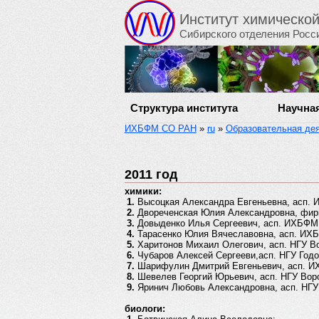
Институт химическо
Сибирского отделения Росс
Структура института
Научна
ИХБФМ СО РАН
»
ru
»
Образовательная де
2011 год
химики:
Высоцкая Александра Евгеньевна, асп. 
Двореченская Юлия Александровна, фир
Довыденко Илья Сергеевич, асп. ИХБФМ 
Тарасенко Юлия Вячеславовна, асп. ИХ
Харитонов Михаил Олегович, асп. НГУ Во
Чубаров Алексей Сергееви,асп. НГУ Годо
Шарифулин Дмитрий Евгеньевич, асп. И
Шевелев Георгий Юрьевич, асп. НГУ Воро
Яринич Любовь Александровна, асп. НГУ
биологи: