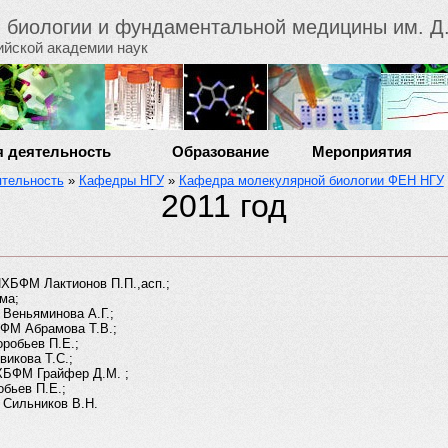
й биологии и фундаментальной медицины им. Д.
ийской академии наук
я деятельность
Образование
Мероприятия
ятельность
»
Кафедры НГУ
»
Кафедра молекулярной биологии ФЕН НГУ
2011 год
ИХБФМ Лактионов П.П.,асп.;
ма;
Веньяминова А.Г.;
БФМ Абрамова Т.В.;
робьев П.Е.;
викова Т.С.;
ХБФМ Грайфер Д.М. ;
бьев П.Е.;
 Сильников В.Н.