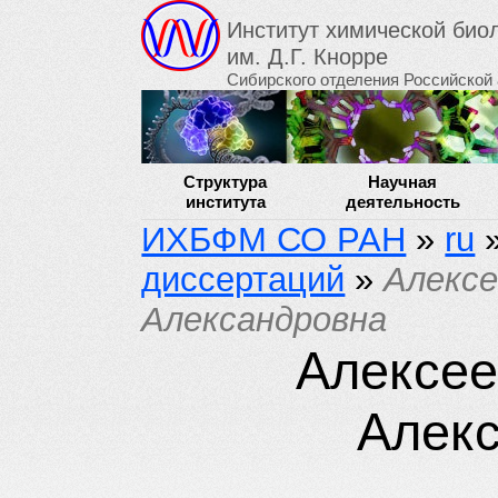
Институт химической би
им. Д.Г. Кнорре
Сибирского отделения Российской
Структура
Научная
института
деятельность
ИХБФМ СО РАН
»
ru
диссертаций
»
Алекс
Александровна
Алексе
Алек