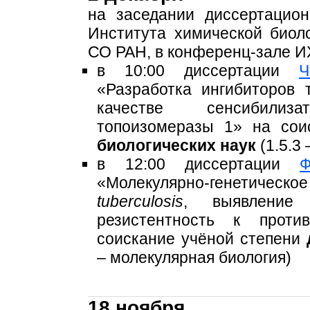
на заседании диссертацио
Института химической био
СО РАН, в конференц-зале 
в 10:00 диссертации
Ч
«Разработка ингибиторов
качестве сенсибилиз
топоизомеразы 1» на сои
биологических наук
(1.5.3
в 12:00 диссертации
Ф
«Молекулярно-генетич
tuberculosis
, выявление
резистентность к проти
соискание учёной степени
– молекулярная биология)
18 ноября