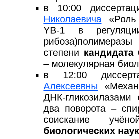
в 10:00 диссерта
Николаевича
«Роль 
YB-1 в регуляци
рибоза)полимеразы
степени
кандидата 
– молекулярная биол
в 12:00 диссер
Алексеевны
«Механи
ДНК-гликозилазами 
два поворота – спи
соискание учё
биологических нау