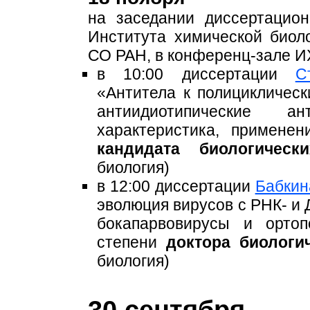
на заседании диссертацио
Института химической био
СО РАН, в конференц-зале 
в 10:00 диссертации
С
«Антитела к полицикличес
антиидиотипические 
характеристика, примене
кандидата биологическ
биология)
в 12:00 диссертации
Бабкин
эволюция вирусов c РНК- и 
бокапарвовирусы и ортоп
степени
доктора биологи
биология)