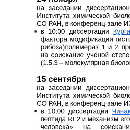
на заседании диссертацио
Института химической био
СО РАН, в конференц-зале 
в 10:00 диссертации
Кург
фактора модификации гист
рибоза)полимераз 1 и 2 п
на соискание учёной степ
(1.5.3 – молекулярная биоло
15 сентября
на заседании диссертацио
Института химической био
СО РАН, в конференц-зале 
в 10:00 диссертации
Чина
пептида RL2 и механизм его
человека» на соиска