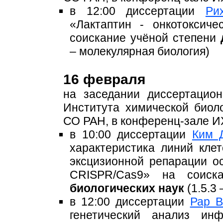
в 12:00 диссертации
Ри
«Лактаптин - онкотоксич
соискание учёной степени
– молекулярная биология)
16 февраля
на заседании диссертацио
Института химической био
СО РАН, в конференц-зале 
в 10:00 диссертации
Ким 
характеристика линий кле
эксцизионной репарации 
CRISPR/Cas9» на соиск
биологических наук
(1.5.3
в 12:00 диссертации
Рар В
генетический анализ инф