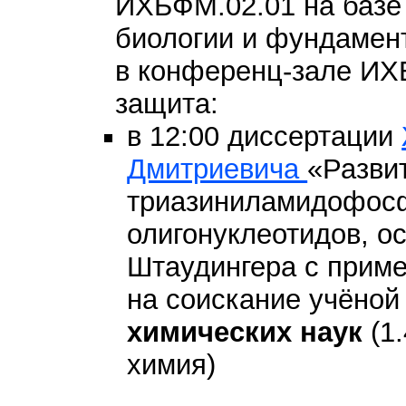
ИХБФМ.02.01 на базе
биологии и фундамен
в конференц-зале И
защита:
в 12:00 диссертации
Дмитриевича
«Разви
триазиниламидофос
олигонуклеотидов, о
Штаудингера с прим
на соискание учёной
химических наук
(1.
химия)