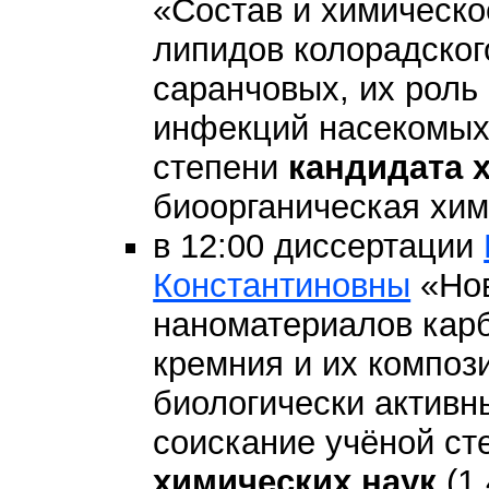
«Состав и химическо
липидов колорадског
саранчовых, их роль
инфекций насекомых
степени
кандидата 
биоорганическая хими
в 12:00 диссертации
Константиновны
«Нов
наноматериалов карб
кремния и их композ
биологически активн
соискание учёной с
химических наук
(1.