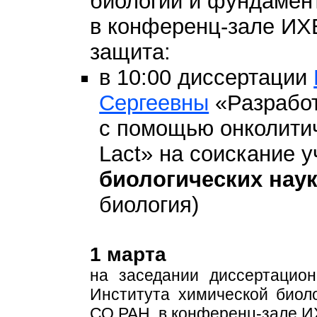
биологии и фундамен
в конференц-зале И
защита:
в 10:00 диссертации
Сергеевны
«Разработ
с помощью онколити
Lact» на соискание 
биологических нау
биология)
1 марта
на заседании диссертацио
Института химической био
СО РАН, в конференц-зале 