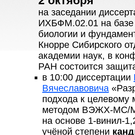
2 октября
на заседании диссерт
ИХБФМ.02.01 на базе
биологии и фундамент
Кнорре Сибирского о
академии наук, в ко
РАН состоится защит
в 10:00 диссертации
Вячеславовича
«Разр
подхода к целевому
методом ВЭЖХ-МС/М
на основе 1-винил-1,
учёной степени
канд