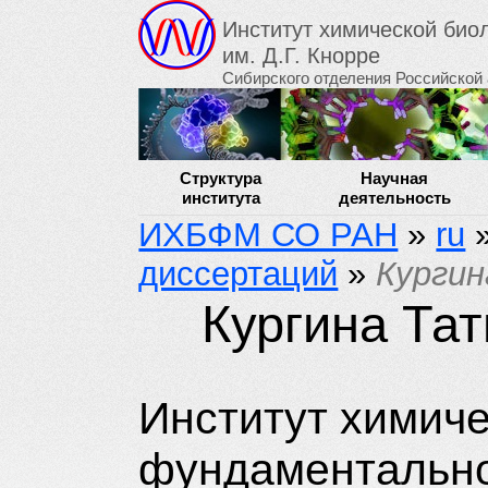
Институт химической би
им. Д.Г. Кнорре
Сибирского отделения Российской
Структура
Научная
института
деятельность
ИХБФМ СО РАН
»
ru
диссертаций
»
Кургин
Кургина Та
Институт химиче
фундаментальн