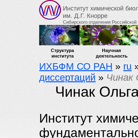
Институт химической би
им. Д.Г. Кнорре
Сибирского отделения Российской
Структура
Научная
института
деятельность
ИХБФМ СО РАН
»
ru
диссертаций
»
Чинак 
Чинак Ольг
Институт химиче
фундаментальн