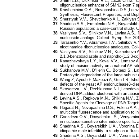
Smith L.D., Dickinson R.L., Lucas Ch.M., Cou
oligonucleotide enhancer of SMN2 exon 7 spl
Krasheninina O.A., Novopashina D.S.,Lomzo
Synthesis, Fluorescent Properties, and Dup
Sherstyuk V.V., Shevchenko A.I., Zakiyan S
Shadrina A.S., Ermolenko N.A., Boyarskikh 
Russian population: a case–control study. C
Vasilyeva S.V., Silnikov V.N., Levina A.S.,
nucleoside analogs. Collect. Symp. Ser. 201
Tarasenko Y.V., Abramova T.V., Silnikov V.
nicotinamide ribonucleoside analogues. Coll
Vasilyeva S.V., Silnikov V.N., Kuznetsova A
2,1,3-benzoxadiazole and naphtho-[1,2,3-cd]
Kanazhevskaya L.Y., Koval V.V., Lomzov A.
study of incision activity on a natural AP s
Sukhanova M.V., D'Herin C., Boiteux S., Lav
Proteolytic degradation of the large subunit 
Wang Z, Ayoub E,Mazouzi A, Grin I.R.,Ishc
defects of the yeast AP endonuclease3'-diest
Skosareva L.V., Rechkunova N.I.,Lebedeva 
derived DNA adduct clustered with an abasic
Levina A.S., Repkova M.N., Shikina N.V., 
Specific Agents for Cleavage of RNA Targets
Hégarat N., Novopashina D.S., Fokina A.A.,
multicolor fluorescence and application to i
Gvozdeva O.V., Dovydenko I.S., Venyamino
in nuclease-sensitive sites induce specific
Shadrina A.S., Boyarskikh U.A., Voronina E
idiopathic male infertility: a study on a Rus
Shadrina A.S., Boyarskikh U.A., Voronina 