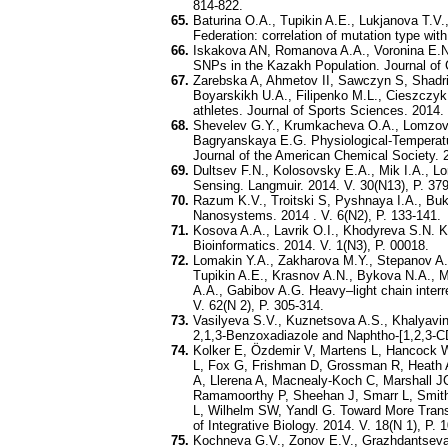
814-822.
Baturina O.A., Tupikin A.E., Lukjanova T.V
Federation: correlation of mutation type wit
Iskakova AN, Romanova A.A., Voronina E.N.
SNPs in the Kazakh Population. Journal of 
Zarebska A, Ahmetov II, Sawczyn S, Shadr
Boyarskikh U.A., Filipenko M.L., Cieszczy
athletes. Journal of Sports Sciences. 2014. 
Shevelev G.Y., Krumkacheva O.A., Lomzov A
Bagryanskaya E.G. Physiological-Temperatu
Journal of the American Chemical Society. 
Dultsev F.N., Kolosovsky E.A., Mik I.A.,
Sensing. Langmuir. 2014. V. 30(N13), P. 37
Razum K.V., Troitski S, Pyshnaya I.A., Bukh
Nanosystems. 2014 . V. 6(N2), P. 133-141.
Kosova A.A., Lavrik O.I., Khodyreva S.N. Ku
Bioinformatics. 2014. V. 1(N3), P. 00018.
Lomakin Y.A., Zakharova M.Y., Stepanov A.V
Tupikin A.E., Krasnov A.N., Bykova N.A., 
A.A., Gabibov A.G. Heavy–light chain interr
V. 62(N 2), P. 305-314.
Vasilyeva S.V., Kuznetsova A.S., Khalyavin
2,1,3-Benzoxadiazole and Naphtho-[1,2,3-CD
Kolker E, Özdemir V, Martens L, Hancock 
L, Fox G, Frishman D, Grossman R, Heath A,
A, Llerena A, Macnealy-Koch C, Marshall 
Ramamoorthy P, Sheehan J, Smarr L, Smith 
L, Wilhelm SW, Yandl G. Toward More Tran
of Integrative Biology. 2014. V. 18(N 1), P. 
Kochneva G.V., Zonov E.V., Grazhdantseva