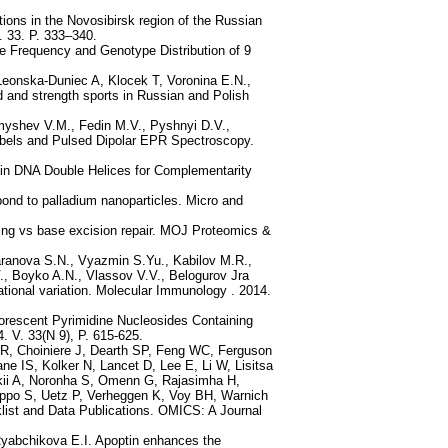
ons in the Novosibirsk region of the Russian
. 33. P. 333–340.
e Frequency and Genotype Distribution of 9
eonska-Duniec A, Klocek T, Voronina E.N.,
and strength sports in Russian and Polish
myshev V.M., Fedin M.V., Pyshnyi D.V.,
abels and Pulsed Dipolar EPR Spectroscopy.
in DNA Double Helices for Complementarity
pond to palladium nanoparticles. Micro and
ning vs base excision repair. MOJ Proteomics &
aranova S.N., Vyazmin S.Yu., Kabilov M.R.,
, Boyko A.N., Vlassov V.V., Belogurov Jra
tional variation. Molecular Immunology . 2014.
uorescent Pyrimidine Nucleosides Containing
 V. 33(N 9), P. 615-625.
R, Choiniere J, Dearth SP, Feng WC, Ferguson
e IS, Kolker N, Lancet D, Lee E, Li W, Lisitsa
ii A, Noronha S, Omenn G, Rajasimha H,
oppo S, Uetz P, Verheggen K, Voy BH, Warnich
st and Data Publications. OMICS: A Journal
yabchikova E.I. Apoptin enhances the