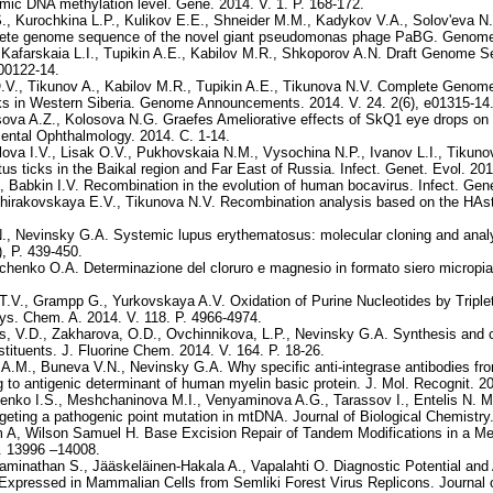
ic DNA methylation level. Gene. 2014. V. 1. P. 168-172.
., Kurochkina L.P., Kulikov E.E., Shneider M.M., Kadykov V.A., Solov'eva N
plete genome sequence of the novel giant pseudomonas phage PaBG. Genome
 Kafarskaia L.I., Tupikin A.E., Kabilov M.R., Shkoporov A.N. Draft Genome 
00122-14.
.V., Tikunov A., Kabilov M.R., Tupikin A.E., Tikunova N.V. Complete Genome 
icks in Western Siberia. Genome Announcements. 2014. V. 24. 2(6), e01315-14
ova A.Z., Kolosova N.G. Graefes Ameliorative effects of SkQ1 eye drops on
mental Ophthalmology. 2014. С. 1-14.
lova I.V., Lisak O.V., Pukhovskaia N.M., Vysochina N.P., Ivanov L.I., Tikunov
s ticks in the Baikal region and Far East of Russia. Infect. Genet. Evol. 201
 Babkin I.V. Recombination in the evolution of human bocavirus. Infect. Genet
 Zhirakovskaya E.V., Tikunova N.V. Recombination analysis based on the HA
N., Nevinsky G.A. Systemic lupus erythematosus: molecular cloning and anal
, P. 439-450.
henko O.A. Determinazione del cloruro e magnesio in formato siero micropiast
V., Grampp G., Yurkovskaya A.V. Oxidation of Purine Nucleotides by Triplet
ys. Chem. A. 2014. V. 118. P. 4966-4974.
s, V.D., Zakharova, O.D., Ovchinnikova, L.P., Nevinsky G.A. Synthesis and cyt
ituents. J. Fluorine Chem. 2014. V. 164. P. 18-26.
.M., Buneva V.N., Nevinsky G.A. Why specific anti-integrase antibodies from
 to antigenic determinant of human myelin basic protein. J. Mol. Recognit. 20
enko I.S., Meshchaninova M.I., Venyaminova A.G., Tarassov I., Entelis N. Mo
geting a pathogenic point mutation in mtDNA. Journal of Biological Chemistry
 A, Wilson Samuel H. Base Excision Repair of Tandem Modifications in a Met
P. 13996 –14008.
minathan S., Jääskeläinen-Hakala A., Vapalahti O. Diagnostic Potential and 
 Expressed in Mammalian Cells from Semliki Forest Virus Replicons. Journal of