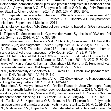
sins A., Malygin A.A., Weldon C., Perrett A.J., Bottrill A.R., Searle M.S., B
icing forms competing quadruplex and protein complexes in functional conditi
v A.A., Venyaminova A.G. 2'-Bispyrene-Modified 2'-O-Methyl RNA Probes as 
lex Stability. ChemBioChem.. 2014. V. 15(N 13), P. 1939-1946.
.M. Epigenetic landscape for initiation of DNA replication. Chromosoma. 201
U.A., Sinkina T.V., Lazarev A.F., Petrova V.D., Filipenko M.L. Polymorphisms
linical and Experimental Medicine. 2014.
 N.Li-Zhulanov, Zarytova V.F. Drug delivery systems based on SiO2-nanopartic
4. V. 14, P. 394-395.
N., Filippov D, Meeuwenoord N, Gijs van der Marel. Synthesis of DNA and RNA 
ect. Symp. Ser. 2014. V. 14. P. 383-384.
.S., Khalyavina J.G., Glazunova V.A., Shtil A.A., Gornostaev L.M. Novel flu
 indole-6 (2h)-one fragments. Collect. Symp. Ser. 2014. V. 33(9), P. 615-625.
A., Fedorova O.S. The role of Asn-212 in the catalytic mechanism of human
ite and a tetrahydrofuran analogue. DNA Repair. 2014. V. 21, P. 43-54.
rik O.I. Interaction of Ddc1 and RPA with single-stranded/double-stranded DNA
of replication protein A in ddc1Δ strains. DNA Repair. 2014. V. 22C, P. 30-40.
henko AA, Fan J,Yang X, Harihar T,Saparbaev M, Ramotar D. Functional var
erase-deficient strain. DNA Repair. 2014. V. 22. P. 53-66.
N.A., Kolbanovskiy A,Geacintov N.E., Lavrik O.I. Human DNA polymerases c
 site. DNA Repair. 2014. V. 24, P. 1-9.
Zinfer R., Shatskaya N.V., Zarytova V.F. TiO2~Deoxyribozyme Nanocomposites
. Drug Delivery Letters. 2014. V. 4. P. 142–147.
 Boutorine A.S., Venyaminova A.G., Danièle Praseuth, Jean-Christophe Franço
nsulin-like growth factor I promoter downregulation. FEBS J. 2014. V. 281(N5),
va A.G., Zenkova M.A., Vlassov V.V.,Chernolovskaya E.L. 42- and 63-bp an
 and potent gene silencing. FEBS Letters. 2014. V. 588(N6)? P. 1037-1043.
.N., Tupikin A.E., Королькова О.В., Morozov I.V., Filipenko M.L. Polymorphis
sian population and a meta-analysis. Fertility and Sterility. 2014. V. 101(N1), P
E.N., Mishukova O.V., Filipenko M.L. Methylenetetrahydrofolate reductase 