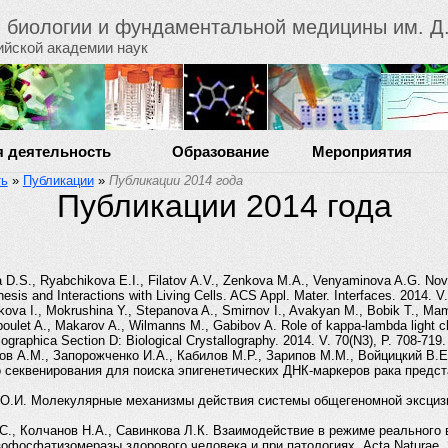
й биологии и фундаментальной медицины им. Д.
ийской академии наук
я деятельность
Образование
Мероприятия
ть
»
Публикации
»
Публикации 2014 года
Публикации 2014 года
D.S., Ryabchikova E.I., Filatov A.V., Zenkova M.A., Venyaminova A.G. Novel
sis and Interactions with Living Cells. ACS Appl. Mater. Interfaces. 2014. V.
ova I., Mokrushina Y., Stepanova A., Smirnov I., Avakyan M., Bobik T., Mam
boulet A., Makarov A., Wilmanns M., Gabibov A. Role of kappa-lambda light ch
llographica Section D: Biological Crystallography. 2014. V. 70(N3), P. 708-719.
в А.М., Запорожченко И.А., Кабилов М.Р., Зарипов М.М., Войцицкий В.Е.
секвенирования для поиска эпигенетических ДНК-маркеров рака предста
к О.И. Молекулярные механизмы действия системы общегеномной эксциз
.С., Колчанов Н.А., Савинкова Л.К. Взаимодействие в режиме реальног
фосфатизомеразы здорового человека и при патологиях. Acta Naturae. 201