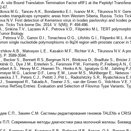
- site Bound Translation Termination Factor eRF1 at the Peptidyl Transfe
2-67.
alkova M.G., Tancev A.K., Bondarenko E.I., Ivanov M.K., Tikunova N.V. Gene
Ixodes trianguliceps sympatric areas from Western Siberia, Russia. Ticks Tick
a N.V. First detection of Kemerovo virus in Ixodes pavlovskyi and Ixodes pe
s. Ticks Tick-borne Dis. 2014. V. 5(N5), P. 494-496.
A., Sinkina T.V., Lazarev A.F., Petrova V.D., Filipenko M.L. TERT polymorp
 Tumor Biology.
, Petrova V.D., Ganov D.I., Tonacheva O.G., Lifshits G.I., Filipenko M.L. A r
n single nucleotide polymorphisms in 8q24 region with prostate cancer in Si
zhikov A.B., Matveyev L.E., Kasakin M.F., Richter V.A., Tikunova N.V. A prot
), P. 3589-3594.
., Becker S., Bennett R.S.,Bergman N.H., Blinkova O., Bradfute S., Brister 
lnik O., Dye J.M., Enterlein S., Fenimore P.W., Formenty P.,Freiberg A.N., G
 Herbert A.S., Hevey M.C.,Hoenen Th., Honko A.N., Ignatyev G.M., Jahrling P.
emeyer M.G., Lackner D.F., Leroy E.M., Lever M.S., Muhlberger E., Netesov S
eska J.T., Peters C.J., Pettitt J.,Pitt L., Radoshitzky S.R., Ryabchikova E.I
.J., Swanepoel R., Takada A., Towner J.S., van der Groen G., Volchkov V.E.
ovirus RefSeq Entries: Evaluation and Selection of Filovirus Type Variants,
дев С.П., Закиян С.М. Системы редактирования геномов TALENs и CRISP
ов П.П. Современные методы диагностики рака молочной железы. Биомедиц
Г.А., Барякин Д.Н., Кулигина Е.В., Рабинов И.В., Коваль О.А., Рихтер В