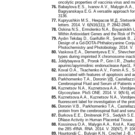
oncolytic properties of vaccinia virus and 
Babaylova E.S., Ivanov A.V., Malygin A.A.,
Bagryanskaya E.G. A versatile approach for 
3136.
Kupryushkin M.S., Некрасов М.Д.,Stetsenko
letters. 2014. V. 6(N16(11)), P. 2842-2845.
Oskina N.S., Ermolenko N.A., Boyarskikh U.
Within Antioxidant Genes and the Risk of P
Aydın Tekdaş D., Garifullin R., Şentürk B.,
Design of a Gd-DOTA-Phthalocyanine Conjug
Photochemistry and Photobiology. 2014. V. 
Vaskova E.A., Dementyeva E.V., Shevchenko
types during imprinted X chromosome inactiv
Joldybayeva B., Prorok P., Grin I.R., Zhar
apurinic/apyrimidinic endonuclease Ape1L.
Koval O.A., Tkachenko A.V., Fomin A.S., Se
associated with features of apoptosis and 
Parkhomenko T.A., Doronin
VB
, Castellazz
Cerebrospinal Fluid and Serum of Patients w
Kuznetsov N.A., Kuznetsova A.A., Vorobje
Glycosylase. PloS ONE. 2014. V. 9(N 6), e
Kuznetsova A.A., Kuznetsov N.A., Vorobjev 
fluorescent label for investigation of the p
Doronin V.B., Parkhomenko T.A., Castellazz
protein from the cerebrospinal fluid and ser
Burkova E.E., Dmitrenok P.S., Sedykh S.E.
DNase Activity in Human Placental Tissue.
Kossinova O.A., Malygin A.A., Krol A., Kar
the 28S rRNA. RNA. 2014. V. 20(N7), P. 10
Hountondji C., Bulygin K.N., Crechet J.-B.