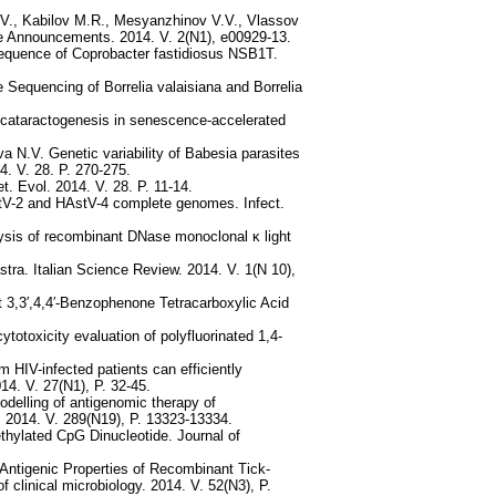
.V., Kabilov M.R., Mesyanzhinov V.V., Vlassov
 Announcements. 2014. V. 2(N1), e00929-13.
Sequence of Coprobacter fastidiosus NSB1T.
Sequencing of Borrelia valaisiana and Borrelia
.
 cataractogenesis in senescence-accelerated
a N.V. Genetic variability of Babesia parasites
4. V. 28. P. 270-275.
. Evol. 2014. V. 28. P. 11-14.
stV-2 and HAstV-4 complete genomes. Infect.
ysis of recombinant DNase monoclonal κ light
ra. Italian Science Review. 2014. V. 1(N 10),
 3,3′,4,4′-Benzophenone Tetracarboxylic Acid
otoxicity evaluation of polyfluorinated 1,4-
 HIV-infected patients can efficiently
14. V. 27(N1), P. 32-45.
delling of antigenomic therapy of
. 2014. V. 289(N19), P. 13323-13334.
hylated CpG Dinucleotide. Journal of
Antigenic Properties of Recombinant Tick-
 clinical microbiology. 2014. V. 52(N3), P.