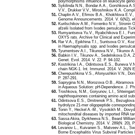
polymorphisms influence on leukocyte genom
Sykilinda N.N., Bondar A.A., Gorshkova A.S
V.V., Drukker V.V., Miroshnikov K.A. Com
Chaplin A.V., Efimov B.A., Khokhlova E.V.,
Genome Announcements. 2014. V. 6(N2), e
Kurilschikov A.M., Fomenko N.V., Stronin O
afzelii Isolated from Ixodes persulcatus T
Rumyantseva Yu.V., Ryabchikova E.I., Furs
OXYS rats. Archive for Clinical and Experi
Rar V.A., Epikhina T.I., Suntsova O.V., Koz
in Haemaphysalis spp. and Ixodes persulcatu
Tyumentsev A.I., Tikunova N.V., Tikunov A.,
Babkin I.V., Tikunov A., Sedelnikova D.A,
Genet. Evol. 2014. V. 22. P. 94-102.
Kostrikina I.A., Odintsova E.S., Buneva V.
chain NGK-1. Int. Immunol. 2014. V. 26(N 8)
Cherepushkina V.S., Afonyushkin V.N., Donc
P. 287-291.
Saprygina N.N., Morozova O.B., Abramova T.
in Aqueous Solution: pH-Dependence. J. Ph
Troshkova, N.M., Goryunov, L.I., Shteingart
naphthoquinones containing amino acid subst
Odintsova E.S., Dmitrenok P.S., Bezuglova A
hydrolyze 21-mer oligopeptide corresponding
Tonin Y., Heckel A.-M., Vysokikh M., Dovyd
mitochondrial diseases by imported RNA tar
Sassa Akira, Dyrkheeva N.S., Beard William
Biological Chemistry. 2014. V. 289(N. 20), 
Levanov L., Kuivanen S., Matveev A.L., Swa
Borne Encephalitis Virus Subviral Particles