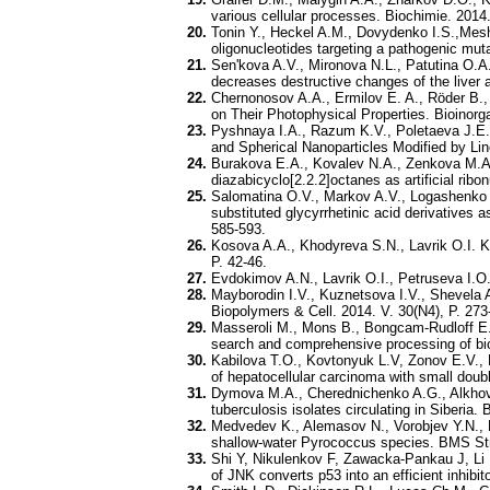
various cellular processes. Biochimie. 2014.
Tonin Y., Heckel A.M., Dovydenko I.S.,Mesh
oligonucleotides targeting a pathogenic mu
Sen'kova A.V., Mironova N.L., Patutina O.
decreases destructive changes of the liver 
Chernonosov A.A., Ermilov E. A., Röder B., 
on Their Photophysical Properties. Bioinorg
Pyshnaya I.A., Razum K.V., Poletaeva J.E.,
and Spherical Nanoparticles Modified by Li
Burakova E.A., Kovalev N.A., Zenkova M.A., 
diazabicyclo[2.2.2]octanes as artificial rib
Salomatina O.V., Markov A.V., Logashenko 
substituted glycyrrhetinic acid derivatives 
585-593.
Kosova A.A., Khodyreva S.N., Lavrik O.I. Ku
P. 42-46.
Evdokimov A.N., Lavrik O.I., Petruseva I.O.
Mayborodin I.V., Kuznetsova I.V., Shevela A
Biopolymers & Cell. 2014. V. 30(N4), P. 273
Masseroli M., Mons B., Bongcam-Rudloff E.,
search and comprehensive processing of biol
Kabilova T.O., Kovtonyuk L.V, Zonov E.V., 
of hepatocellular carcinoma with small dou
Dymova M.A., Cherednichenko A.G., Alkhovik
tuberculosis isolates circulating in Siberia.
Medvedev K., Alemasov N., Vorobjev Y.N., B
shallow-water Pyrococcus species. BMS Stru
Shi Y, Nikulenkov F, Zawacka-Pankau J, Li
of JNK converts p53 into an efficient inhibit