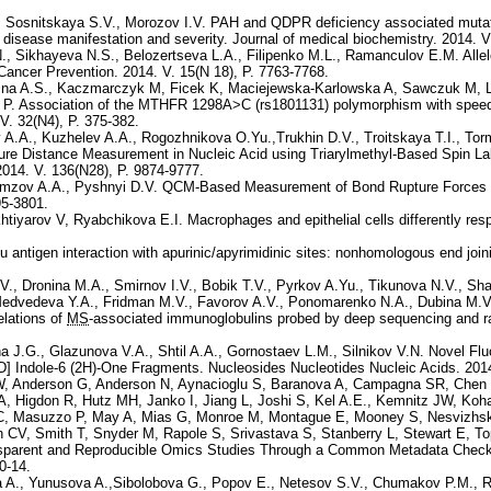
., Sosnitskaya S.V., Morozov I.V. PAH and QDPR deficiency associated mutati
h disease manifestation and severity. Journal of medical biochemistry. 2014. V
, Sikhayeva N.S., Belozertseva L.A., Filipenko M.L., Ramanculov E.M. Allel
Cancer Prevention. 2014. V. 15(N 18), P. 7763-7768.
ina A.S., Kaczmarczyk M, Ficek K, Maciejewska-Karlowska A, Sawczuk M, L
k P. Association of the MTHFR 1298A>C (rs1801131) polymorphism with speed 
V. 32(N4), P. 375-382.
.A., Kuzhelev A.A., Rogozhnikova O.Yu.,Trukhin D.V., Troitskaya T.I., Tor
re Distance Measurement in Nucleic Acid using Triarylmethyl-Based Spin L
2014. V. 136(N28), P. 9874-9777.
 Lomzov A.A., Pyshnyi D.V. QCM-Based Measurement of Bond Rupture Forces 
95-3801.
tiyarov V, Ryabchikova E.I. Macrophages and epithelial cells differently res
 antigen interaction with apurinic/apyrimidinic sites: nonhomologous end joi
., Dronina M.A., Smirnov I.V., Bobik T.V., Pyrkov A.Yu., Tikunova N.V., Sh
Medvedeva Y.A., Fridman M.V., Favorov A.V., Ponomarenko N.A., Dubina M.V.
elations of
MS
-associated immunoglobulins probed by deep sequencing and ra
a J.G., Glazunova V.A., Shtil A.A., Gornostaev L.M., Silnikov V.N. Novel Fl
] Indole-6 (2H)-One Fragments. Nucleosides Nucleotides Nucleic Acids. 2014.
W, Anderson G, Anderson N, Aynacioglu S, Baranova A, Campagna SR, Chen 
 Higdon R, Hutz MH, Janko I, Jiang L, Joshi S, Kel A.E., Kemnitz JW, Kohan
JC, Masuzzo P, May A, Mias G, Monroe M, Montague E, Mooney S, Nesvizhsk
CV, Smith T, Snyder M, Rapole S, Srivastava S, Stanberry L, Stewart E, T
sparent and Reproducible Omics Studies Through a Common Metadata Checkli
10-14.
 A., Yunusova A.,Sibolobova G., Popov E., Netesov S.V., Chumakov P.M., R