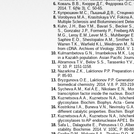
Коваль В.В., Кнорре Д.Г., Федорова О.С
2014. Т. 6(№ 3), С. 50-65.
Купрюшкин М.С., Пышный Д.В., Стеценко Д
Vorobyeva M.A., Krasitskaya VV, Fokina A.
Multiple Sclerosis and Bioluminescent Detec
Kuhn, J.H., Bao Y.M., Bavari S., Becker S.,
S., Gonzalez J.P., Formenty P., Freiberg A
M.G., Leroy E.M.,Lever M.S., Muhlberger E.
Saphire E.O., Shestopalov A.M., Smither S.
Warren T.K., Warfield K.L.,Weidmann M., Nic
from cDNA. Archives of Virology. 2014. V. 1
Kulmambetova G.N., Imanbekova M.K., Logvi
in a Kazakh population. Asian Pacific Journ
Abramova T.V., Belov S.S., Tarasenko Y.V.,
V. 10. P. 1151-1158.
Nazarkina Z.K., Laktionov P.P. Preparation
P. 85-93.
Bryzgunova O.E., Laktionov P.P. Generation
biomedical chemistry. 2014. V.8. P. 203-219
Sycheva A.M., Kel A.E., Nikolaev E.N., Mosh
transcription factor inside the nucleus. Bi
Kuznetsova A.A., Kuznetsov N.A., Ishchen
glycosylase. Biochim. Biophys. Acta - Gene
Kostrikina I.A., Buneva V.N., Nevinsky G.A
different catalytic properties. Biochim. Bio
Kuznetsova A.A., Kuznetsov N.A., Ishchen
glycosylases to AP endonuclease APE1. Bio
Safa L., Dalagoutte E., Petruseva I.O.,Alber
stability. Biochimie. 2014. V. 103C, P. 80-88
Graifer D.M., Malygin A.A., Zharkov D.O., K