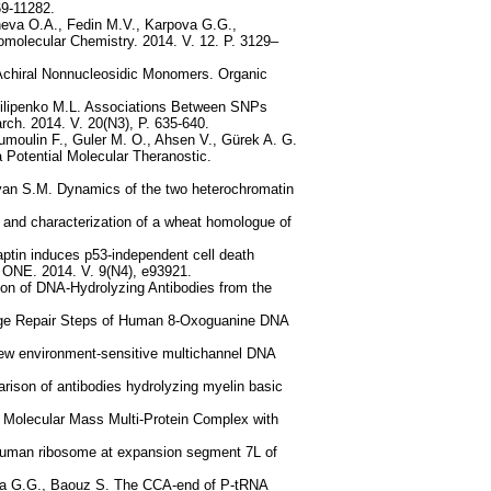
69-11282.
heva O.A., Fedin M.V., Karpova G.G.,
iomolecular Chemistry. 2014. V. 12. P. 3129–
 Achiral Nonnucleosidic Monomers. Organic
 Filipenko M.L. Associations Between SNPs
rch. 2014. V. 20(N3), P. 635-640.
Dumoulin F., Guler M. O., Ahsen V., Gürek A. G.
Potential Molecular Theranostic.
yan S.M. Dynamics of the two heterochromatin
 and characterization of a wheat homologue of
ptin induces p53-independent cell death
S ONE. 2014. V. 9(N4), e93921.
on of DNA-Hydrolyzing Antibodies from the
age Repair Steps of Human 8-Oxoguanine DNA
New environment-sensitive multichannel DNA
ison of antibodies hydrolyzing myelin basic
 Molecular Mass Multi-Protein Complex with
 human ribosome at expansion segment 7L of
pova G.G., Baouz S. The CCA-end of P-tRNA