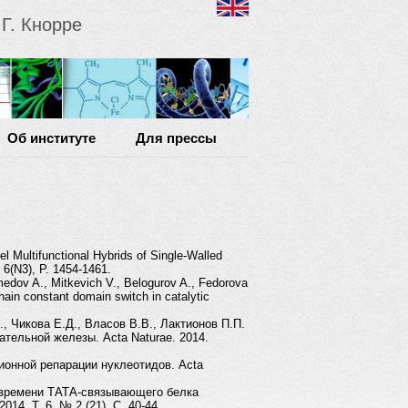
Г. Кнорре
Об институте
Для прессы
 Multifunctional Hybrids of Single-Walled
 6(N3), P. 1454-1461.
edov A., Mitkevich V., Belogurov A., Fedorova
ain constant domain switch in catalytic
, Чикова Е.Д., Власов В.В., Лактионов П.П.
тельной железы. Acta Naturae. 2014.
ионной репарации нуклеотидов. Acta
о времени ТАТА-связывающего белка
4. Т. 6. № 2 (21), С. 40-44.