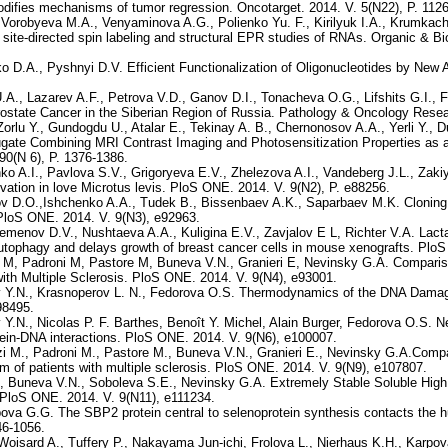
modifies mechanisms of tumor regression. Oncotarget. 2014. V. 5(N22), P. 112
 Vorobyeva M.A., Venyaminova A.G., Polienko Yu. F., Kirilyuk I.A., Krumkac
site-directed spin labeling and structural EPR studies of RNAs. Organic & B
 D.A., Pyshnyi D.V. Efficient Functionalization of Oligonucleotides by New
A., Lazarev A.F., Petrova V.D., Ganov D.I., Tonacheva O.G., Lifshits G.I.,
rostate Cancer in the Siberian Region of Russia. Pathology & Oncology Resea
 Zorlu Y., Gundogdu U., Atalar E., Tekinay A. B., Chernonosov A.A., Yerli Y., 
ate Combining MRI Contrast Imaging and Photosensitization Properties as a 
90(N 6), P. 1376-1386.
 A.I., Pavlova S.V., Grigoryeva E.V., Zhelezova A.I., Vandeberg J.L., Zaki
ation in love Microtus levis. PloS ONE. 2014. V. 9(N2), P. e88256.
kov D.O.,Ishchenko A.A., Tudek B., Bissenbaev A.K., Saparbaev M.K. Cloning
 PloS ONE. 2014. V. 9(N3), e92963.
menov D.V., Nushtaeva A.A., Kuligina E.V., Zavjalov E L, Richter V.A. Lacta
autophagy and delays growth of breast cancer cells in mouse xenografts. Plo
i M, Padroni M, Pastore M, Buneva V.N., Granieri E, Nevinsky G.A. Comparis
ith Multiple Sclerosis. PloS ONE. 2014. V. 9(N4), e93001.
v Y.N., Krasnoperov L. N., Fedorova O.S. Thermodynamics of the DNA Dam
98495.
Y.N., Nicolas P. F. Barthes, Benoît Y. Michel, Alain Burger, Fedorova O.S. 
rotein-DNA interactions. PloS ONE. 2014. V. 9(N6), e100007.
i M., Padroni M., Pastore M., Buneva V.N., Granieri E., Nevinsky G.A.Compar
um of patients with multiple sclerosis. PloS ONE. 2014. V. 9(N9), e107807.
, Buneva V.N., Soboleva S.E., Nevinsky G.A. Extremely Stable Soluble High
 PloS ONE. 2014. V. 9(N11), e111234.
pova G.G. The SBP2 protein central to selenoprotein synthesis contacts the
46-1056.
, Woisard A., Tuffery P., Nakayama Jun-ichi, Frolova L., Nierhaus K.H., Kar