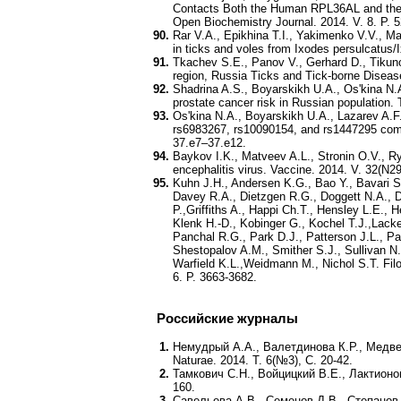
Contacts Both the Human RPL36AL and the A
Open Biochemistry Journal. 2014. V. 8. P. 5
Rar V.A., Epikhina T.I., Yakimenko V.V., M
in ticks and voles from Ixodes persulcatus/
Tkachev S.E., Panov V., Gerhard D., Tikunov
region, Russia Ticks and Tick-borne Disease
Shadrina A.S., Boyarskikh U.A., Os'kina N.
prostate cancer risk in Russian population.
Os'kina N.A., Boyarskikh U.A., Lazarev A.F.
rs6983267, rs10090154, and rs1447295 commo
37.e7–37.e12.
Baykov I.K., Matveev A.L., Stronin O.V., Ry
encephalitis virus. Vaccine. 2014. V. 32(N29
Kuhn J.H., Andersen K.G., Bao Y., Bavari S
Davey R.A., Dietzgen R.G., Doggett N.A., Do
P.,Griffiths A., Happi Ch.T., Hensley L.E.,
Klenk H.-D., Kobinger G., Kochel T.J.,Lack
Panchal R.G., Park D.J., Patterson J.L., Paw
Shestopalov A.M., Smither S.J., Sullivan N
Warfield K.L.,Weidmann M., Nichol S.T. Fil
6. P. 3663-3682.
Российские журналы
Немудрый А.А., Валетдинова К.Р., Медве
Naturae. 2014. Т. 6(№3), С. 20-42.
Тамкович С.Н., Войцицкий В.Е., Лактион
160.
Савельева А.В., Семенов Д.В., Степанов 