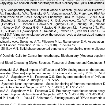
. Структурные особенности взаимодействия 8-оксогуанин-ДНК-гликозилазы
.А. Фосфорилгуанидины. Новый класс аналогов нуклеиновых кислот. Acta 
A., Timoshenko V.V., Nevinsky G.A., Venyaminova A.G., Frank L.A. RNA Apt
tion Probe on Its Basis. Analytical Chemistry. 2014. V. 86(N5), P. 2590-2594
 Bradfute S., Brauburger K.,Brister J.R., Bukreyev A.A., Cai Y.Y., Chandran K
N.,Hensley L.E., Hoenen T., Honko A.N., Ignatyev G.M., Jahrling P.B.,Johns
, Netesov S.V., Olinger G.G., Palacios G.,Patterson J.L., Paweska J.T., Pitt
J., Sullivan N.J.,Swanepoel R., Takada A., Towner J.S., van der Groen G., 
hol S.T. Virus nomenclature below the species level: a standardized nomencla
59(N5), P. 1229-1237.
nenko A.A., Sukashev A.T., Filipenko M.L., Ramanculov E.M. Association of
al of Cancer Prevention. 2014. V. 15(N 18), P. 7763-7768.
 Silnikov V.N. Solid phase supported synthesis of morpholino glycine oligonu
 of Dendritic Cells for Cancer Immunotherapy. Biochemistry (Moscow) suppleme
 of Blood Circulating DNAs: Sources, Features of Structure and Circulation.
.
kovskii S.A. Equal impact of diffusion and DNA binding rates on the potential 
ochemistry (Moscow) supplement series B: biomedical chemistry. 2014. V. 79(N 
ko A.A., Saparbaev M.K., Fedorova O.S. Step-by-step mechanism of DNA d
ral Subjects. 2014. V. 1840(N1), P. 387-395.
. Systemic lupus erythematosus: Molecular cloning of fourteen recombinant 
phys. Acta - General Subjects. 2014. V. 1840(N6), P. 1725-1737.
ko A.A., Saparbaev M.K., Fedorova O.S. Pre-steady-state fluorescence ana
chim. Biophys. Acta - General Subjects. 2014. V. 1840(N 10), P. 3042-3051.
ti P., Lavrik O.I., Riou J.F.,Saintome C. Binding polarity of RPA to telomeri
.
arpova G.G. Eukaryotic ribosomal protein S3: A constituent of translational m