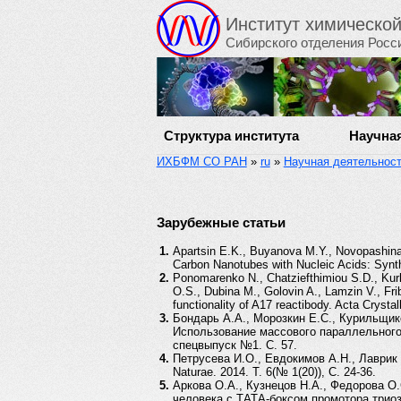
Институт химическо
Сибирского отделения Росс
Структура института
Научна
ИХБФМ СО РАН
»
ru
»
Научная деятельнос
Зарубежные статьи
Apartsin E.K., Buyanova M.Y., Novopashina 
Carbon Nanotubes with Nucleic Acids: Synthe
Ponomarenko N., Chatziefthimiou S.D., Kurk
O.S., Dubina M., Golovin A., Lamzin V., Fri
functionality of A17 reactibody. Acta Crysta
Бондарь А.А., Морозкин Е.С., Курильщико
Использование массового параллельного 
спецвыпуск №1. С. 57.
Петрусева И.О., Евдокимов А.Н., Лаври
Naturae. 2014. Т. 6(№ 1(20)), С. 24-36.
Аркова О.А., Кузнецов Н.А., Федорова О
человека с ТАТА-боксом промотора триозо