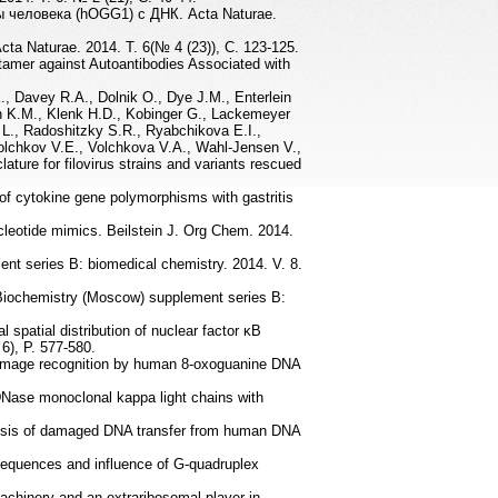
 человека (hOGG1) с ДНК. Acta Naturae.
Naturae. 2014. T. 6(№ 4 (23)), C. 123-125.
amer against Autoantibodies Associated with
.
., Davey R.A., Dolnik O., Dye J.M., Enterlein
on K.M., Klenk H.D., Kobinger G., Lackemeyer
 L., Radoshitzky S.R., Ryabchikova E.I.,
Volchkov V.E., Volchkova V.A., Wahl-Jensen V.,
ture for filovirus strains and variants rescued
 cytokine gene polymorphisms with gastritis
cleotide mimics. Beilstein J. Org Chem. 2014.
nt series B: biomedical chemistry. 2014. V. 8.
 Biochemistry (Moscow) supplement series B:
spatial distribution of nuclear factor κB
6), P. 577-580.
amage recognition by human 8-oxoguanine DNA
DNase monoclonal kappa light chains with
lysis of damaged DNA transfer from human DNA
c sequences and influence of G-quadruplex
achinery and an extraribosomal player in