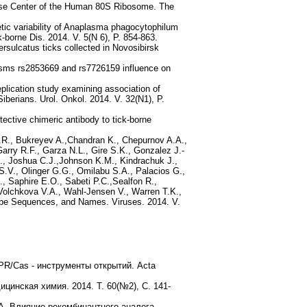
rase Center of the Human 80S Ribosome. The
tic variability of Anaplasma phagocytophilum
-borne Dis. 2014. V. 5(N 6), P. 854-863.
rsulcatus ticks collected in Novosibirsk
hisms rs2853669 and rs7726159 influence on
eplication study examining association of
berians. Urol. Onkol. 2014. V. 32(N1), P.
ective chimeric antibody to tick-borne
J.R., Bukreyev A.,Chandran K., Chepurnov A.A.,
arry R.F., Garza N.L., Gire S.K., Gonzalez J.-
J., Joshua C.J.,Johnson K.M., Kindrachuk J.,
.V., Olinger G.G., Omilabu S.A., Palacios G.,
., Saphire E.O., Sabeti P.C.,Sealfon R.,
,Volchkova V.A., Wahl-Jensen V., Warren T.K.,
 Type Sequences, and Names. Viruses. 2014. V.
R/Cas - инструменты открытий. Аcta
инская химия. 2014. Т. 60(№2), С. 141-
.А. Влияние рекомбинантного аналога