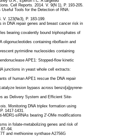
urley G.A., Eperon I.C. A targeted
ons. Cell Reports. 2014. V. 9(N 1), P. 193-205.
Useful Tools for the Detection of RNA:
4. V. 123(№3), P. 183-199.
 in DNA repair genes and breast cancer risk in
les bearing covalently bound triphosphates of
oligonucleotides containing riboflavin and
orescent pyrimidine nucleosides containing
 endonuclease APE1: Stopped-flow kinetic
 junctions in yeast whole cell extracts:
iants of human APE1 rescue the DNA repair
atalyze lesion bypass across benzo[a]pyrene-
 as Delivery System and Efficient Site-
is. Monitoring DNA triplex formation using
 P. 1417-1431.
ti-MDR1-siRNAs bearing 2'-OMe modifications
ms in folate-metabolizing genes and risk of
. 87–94.
C677T and methionine synthase A2756G