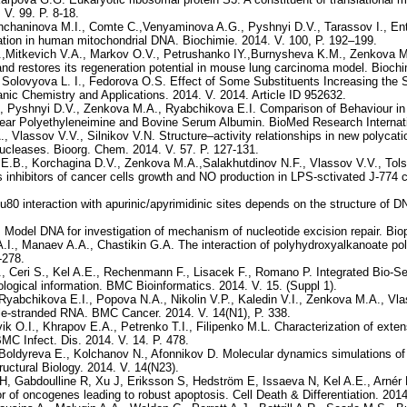
 V. 99. Р. 8-18.
chaninova M.I., Comte C.,Venyaminova A.G., Pyshnyi D.V., Tarassov I., Ente
tation in human mitochondrial DNA. Biochimie. 2014. V. 100, P. 192–199.
A.,Mitkevich V.A., Markov O.V., Petrushanko IY.,Burnysheva K.M., Zenkova 
and restores its regeneration potential in mouse lung carcinoma model. Biochi
Solovyova L. I., Fedorova O.S. Effect of Some Substituents Increasing the Sol
anic Chemistry and Applications. 2014. V. 2014. Article ID 952632.
 Pyshnyi D.V., Zenkova M.A., Ryabchikova E.I. Comparison of Behaviour in D
near Polyethyleneimine and Bovine Serum Albumin. BioMed Research Internatio
Vlassov V.V., Silnikov V.N. Structure–activity relationships in new polycat
onucleases. Bioorg. Chem. 2014. V. 57. P. 127-131.
E.B., Korchagina D.V., Zenkova M.A.,Salakhutdinov N.F., Vlassov V.V., Tols
as inhibitors of cancer cells growth and NO production in LPS-sctivated J-774 
80 interaction with apurinic/apyrimidinic sites depends on the structure of 
 Model DNA for investigation of mechanism of nucleotide excision repair. Bio
.I., Manaev A.A., Chastikin G.A. The interaction of polyhydroxyalkanoate pol
-278.
 Ceri S., Kel A.E., Rechenmann F., Lisacek F., Romano P. Integrated Bio-Sear
ogical information. BMC Bioinformatics. 2014. V. 15. (Suppl 1).
Ryabchikova E.I., Popova N.A., Nikolin V.P., Kaledin V.I., Zenkova M.A., 
ble-stranded RNA. BMC Cancer. 2014. V. 14(N1), P. 338.
 O.I., Khrapov E.A., Petrenko T.I., Filipenko M.L. Characterization of exte
 BMC Infect. Dis. 2014. V. 14. P. 478.
oldyreva E., Kolchanov N., Afonnikov D. Molecular dynamics simulations of 
ctural Biology. 2014. V. 14(N23).
 H, Gabdoulline R, Xu J, Eriksson S, Hedström E, Issaeva N, Kel A.E., Arné
or of oncogenes leading to robust apoptosis. Cell Death & Differentiation. 2014