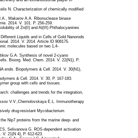
lis N. Characterization of chemically modified
M.A., Makarov A.A. Ribonuclease binase
mie. 2014. V. 101. P. 256-259.
ubility of Zn(II) and Al(III) Phthalocyanines
ifferent Liquids and in Cells of Gold Nanorods
nal. 2014. V. 2014. Article ID 908175.
ionic molecules based on two 1,4-
tikov G.A. Synthesis of novel 2-cyano
cells. Bioorg. Med. Chem. 2014. V. 22(N1), P.
DNA ends. Biopolymers & Cell. 2014. V. 30(N1),
polymers & Cell. 2014. V. 30, P. 167-183.
ymer group with cells and tissues.
ch: challenges and trends for the integration,
Vlassov V.V.,Chernolovskaya E.L. Immunotherapy
nsively drug-resistant Mycobacterium
the Nip7 proteins from the marine deep- and
r ES, Selivanova G. ROS-dependent activation
. V. 21(N 4), P. 612-623.