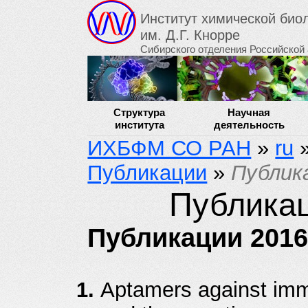
Институт химической би
им. Д.Г. Кнорре
Сибирского отделения Российской
Структура
Научная
института
деятельность
ИХБФМ СО РАН
»
ru
Публикации
»
Публик
Публикац
Публикации 2016
Aptamers against immu