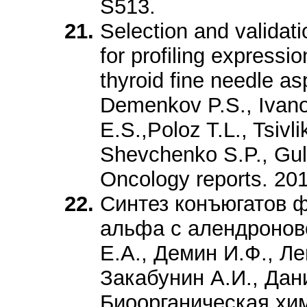
S513.
Selection and validat
for profiling expressi
thyroid fine needle as
Demenkov P.S., Ivano
E.S.,Poloz T.L., Tsiv
Shevchenko S.P., Gul
Oncology reports. 201
Синтез конъюгатов ф
альфа с алендронов
Е.А., Демин И.Ф., Ле
Закабунин А.И., Дан
Биоорганическая хим