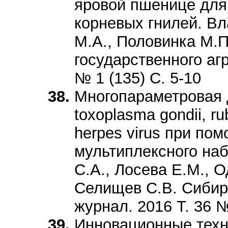
яровой пшенице для
корневых гнилей. Вл
М.А., Половинка М.П
государственного аг
№ 1 (135) С. 5-10
Многопараметровая 
toxoplasma gondii, ru
herpes virus при по
мультиплексного наб
С.А., Лосева Е.М., О
Селищев С.В. Сибир
журнал. 2016 Т. 36 №
Инновационные техн