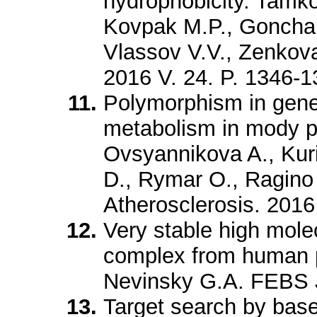
hydrophobicity. Tamko
Kovpak M.P., Goncharo
Vlassov V.V., Zenkov
2016 V. 24. P. 1346-1
Polymorphism in genes
metabolism in mody pa
Ovsyannikova A., Kur
D., Rymar O., Ragino
Atherosclerosis. 2016
Very stable high mole
complex from human p
Nevinsky G.A. FEBS J
Target search by base