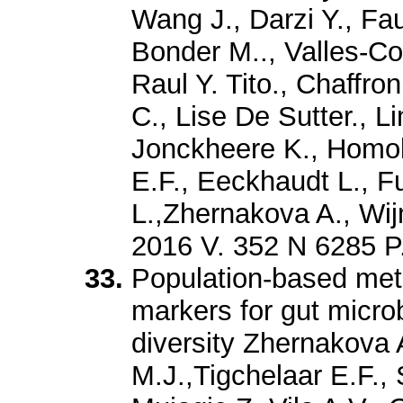
Wang J., Darzi Y., Fau
Bonder M.., Valles-C
Raul Y. Tito., Chaffr
C., Lise De Sutter., 
Jonckheere K., Homola
E.F., Eeckhaudt L., F
L.,Zhernakova A., Wi
2016 V. 352 N 6285 P
Population-based met
markers for gut micr
diversity Zhernakova 
M.J.,Tigchelaar E.F.,