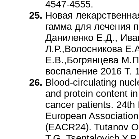
4547-4555.
Новая лекарственн
гамма для лечения п
Даниленко Е.Д., Ива
Л.Р.,Волосникова Е.А
Е.В.,Богрянцева М.П
воспаление 2016 Т. 
Blood-circulating nu
and protein content i
cancer patients. 24th
European Association
(EACR24). Tutanov O
T.G.,Tsentalovich Y.P