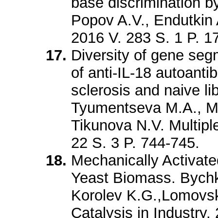
base discrimination 
Popov A.V., Endutkin
2016 V. 283 S. 1 P. 1
Diversity of gene se
of anti-IL-18 autoanti
sclerosis and naive li
Tyumentseva M.A., Ma
Tikunova N.V. Multipl
22 S. 3 P. 744-745.
Mechanically Activate
Yeast Biomass. Bychk
Korolev K.G.,Lomovsk
Catalysis in Industry.