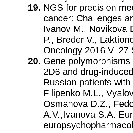
NGS for precision med
cancer: Challenges an
Ivanov M., Novikova 
P., Breder V., Laktion
Oncology 2016 V. 27 S
Gene polymorphisms 
2D6 and drug-induced 
Russian patients with
Filipenko M.L., Vyalo
Osmanova D.Z., Fedo
A.V.,Ivanova S.A. Eu
europsychopharmacolo