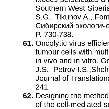
Southern West Siberia
S.G., Tikunov A., Fo
Сибирский экологиче
P. 730-738.
Oncolytic virus efficie
tumour cells with mult
in vivo and in vitro.
J.S., Petrov I.S.,Shc
Journal of Translatio
241.
Designing the method f
of the cell-mediated s