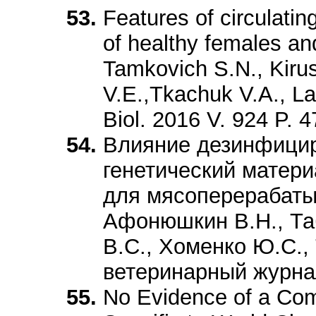
Features of circulati
of healthy females an
Tamkovich S.N., Kirus
V.E.,Tkachuk V.A., La
Biol. 2016 V. 924 P. 4
Влияние дезинфици
генетический матер
для мясоперерабат
Афонюшкин В.Н., Та
В.С., Хоменко Ю.С.,
ветеринарный журнал
No Evidence of a Com