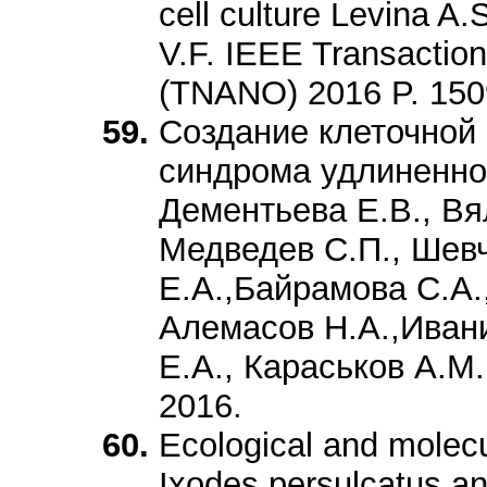
cell culture Levina A
V.F. IEEE Transactio
(TNANO) 2016 P. 150
Создание клеточной
синдрома удлиненно
Дементьева Е.В., Вял
Медведев С.П., Шев
Е.А.,Байрамова С.А.
Алемасов Н.А.,Иван
Е.А., Караськов А.М.
2016.
Ecological and molecu
Ixodes persulcatus and