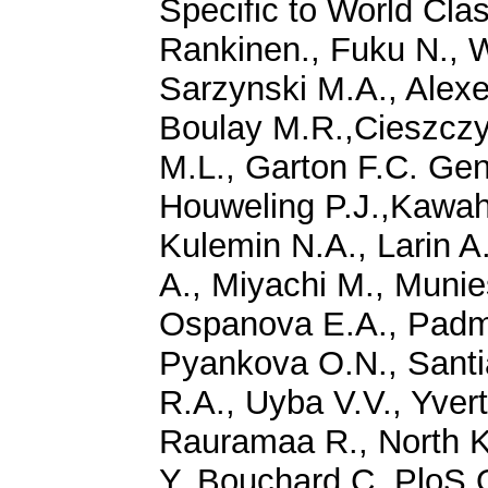
Specific to World Cla
Rankinen., Fuku N., W
Sarzynski M.A., Alexe
Boulay M.R.,Cieszczyk
M.L., Garton F.C. Ge
Houweling P.J.,Kawah
Kulemin N.A., Larin 
A., Miyachi M., Muni
Ospanova E.A., Padm
Pyankova O.N., Santi
R.A., Uyba V.V., Yvert
Rauramaa R., North K.N
Y.,Bouchard C. PloS