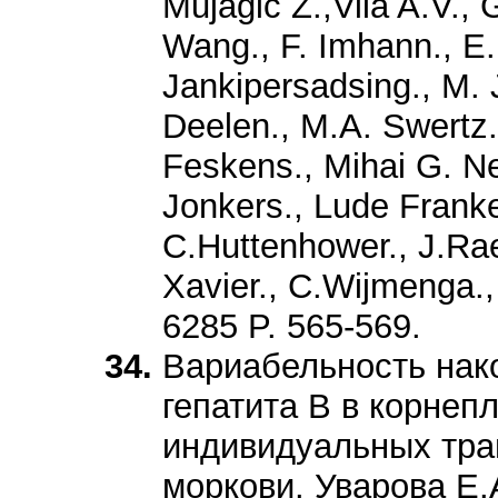
Mujagic Z.,Vila A.V., G
Wang., F. Imhann., E.
Jankipersadsing., M. 
Deelen., M.A. Swertz.
Feskens., Mihai G. Ne
Jonkers., Lude Franke.
C.Huttenhower., J.Rae
Xavier., C.Wijmenga.
6285 P. 565-569.
Вариабельность нак
гепатита B в корнеп
индивидуальных тра
моркови. Уварова Е.А