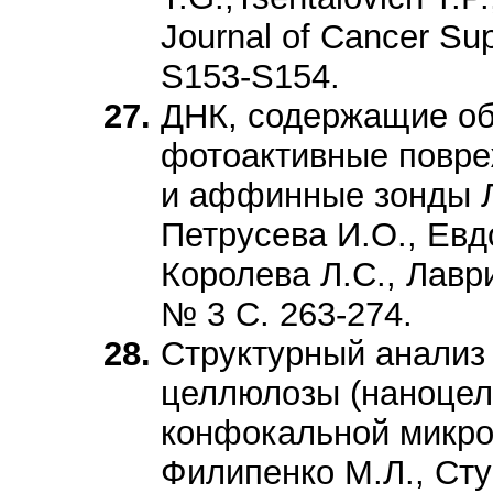
Journal of Cancer Su
S153-S154.
ДНК, содержащие о
фотоактивные повре
и аффинные зонды Л
Петрусева И.О., Евд
Королева Л.С., Лавр
№ 3 С. 263-274.
Структурный анализ
целлюлозы (наноцел
конфокальной микро
Филипенко М.Л., Сту