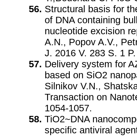
Structural basis for t
of DNA containing bu
nucleotide excision r
A.N., Popov A.V., Pet
J. 2016 V. 283 S. 1 P.
Delivery system for A
based on SiO2 nanopar
Silnikov V.N., Shatsk
Transaction on Nano
1054-1057.
TiO2~DNA nanocomposi
specific antiviral agen