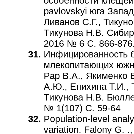
особенности клещей I
pavlovskyi юга Запа
Ливанов С.Г., Тикуно
Тикунова Н.В. Сибир
2016 № 6 С. 866-876
Инфицированность 
млекопитающих южно
Рар В.А., Якименко В
А.Ю., Епихина Т.И., 
Тикунова Н.В. Бюл
№ 1(107) С. 59-64
Population-level anal
variation. Falony G. .