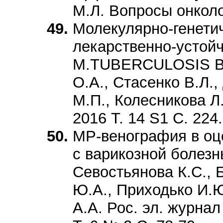
М.Л. Вопросы онколо
Молекулярно-генети
лекарственно-устой
M.TUBERCULOSIS В 
О.А., Стасенко В.Л.
М.П., Колесникова 
2016 Т. 14 S1 С. 224.
МР-венография в оце
с варикозной болезн
Севостьянова К.С., 
Ю.А., Приходько И.Ю
А.А. Рос. эл. журнал