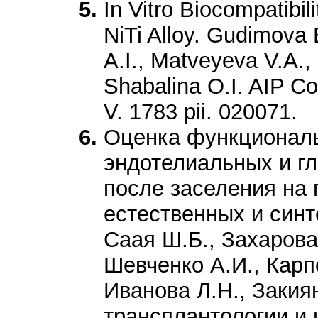
In Vitro Biocompatibil
NiTi Alloy. Gudimova 
A.I., Matveyeva V.A.,
Shabalina O.I. AIP C
V. 1783 pii. 020071.
Оценка функциональ
эндотелиальных и г
после заселения на 
естественных и синт
Саая Ш.Б., Захарова
Шевченко А.И., Карп
Иванова Л.Н., Закия
трансплантологии и 