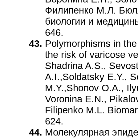
Филипенко М.Л. Бюл
биологии и медицины
646.
Polymorphisms in t
the risk of varicose v
Shadrina A.S., Sevos
A.I.,Soldatsky E.Y., 
M.Y.,Shonov O.A., Ily
Voronina E.N., Pikalov.
Filipenko M.L. Biomar
624.
Молекулярная эпиде