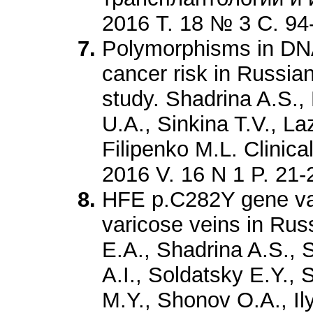
2016 Т. 18 № 3 С. 94
Polymorphisms in DNA
cancer risk in Russia
study. Shadrina A.S.,
U.A., Sinkina T.V., La
Filipenko M.L. Clinic
2016 V. 16 N 1 P. 21-
HFE p.C282Y gene var
varicose veins in Rus
E.A., Shadrina A.S.,
A.I., Soldatsky E.Y.,
M.Y., Shonov O.A., Il