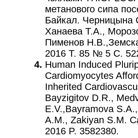
метанового сипа по
Байкал. Черницына С
Ханаева Т.А., Мороз
Пименов Н.В.,Земска
2016 Т. 85 № 5 С. 52
Human Induced Plurip
Cardiomyocytes Affor
Inherited Cardiovascu
Bayzigitov D.R., Med
E.V.,Bayramova S.A.,
A.M., Zakiyan S.M. Ca
2016 P. 3582380.