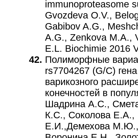
immunoproteasome sub
Gvozdeva O.V., Belog
Gabibov A.G., Meshc
A.G., Zenkova M.A., 
E.L. Biochimie 2016 V
Полиморфные вариан
rs7704267 (G/C) ген
варикозного расшир
конечностей в попул
Шадрина А.С., Смет
К.С., Соколова Е.А.
Е.И.,Демехова М.Ю.,
Воронина Е.Н., Золот