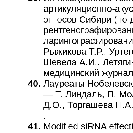
артикуляционно-акус
этносов Сибири (по 
рентгенографирован
ларингографирования
Рыжикова Т.Р., Урте
Шевела А.И., Летяг
медицинский журнал.
Лауреаты Нобелевско
— Т. Линдаль, П. Мо
Д.О., Торгашева Н.А
.
Modified siRNA effecti