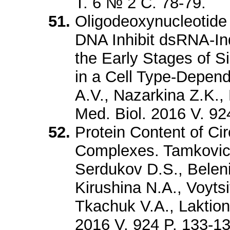
Т. 6 № 2 С. 78-79.
Oligodeoxynucleotide 
DNA Inhibit dsRNA-I
the Early Stages of S
in a Cell Type-Depen
A.V., Nazarkina Z.K.,
Med. Biol. 2016 V. 92
Protein Content of Cir
Complexes. Tamkovich
Serdukov D.S., Beleni
Kirushina N.A., Voytsi
Tkachuk V.A., Laktion
2016 V. 924 P. 133-13