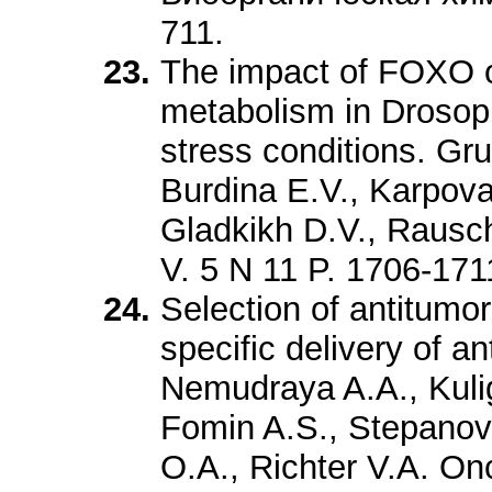
711.
The impact of FOXO 
metabolism in Drosop
stress conditions. Gr
Burdina E.V., Karpov
Gladkikh D.V., Rausc
V. 5 N 11 P. 1706-171
Selection of antitumor
specific delivery of a
Nemudraya A.A., Kulig
Fomin A.S., Stepanov
O.A., Richter V.A. On