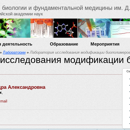
й биологии и фундаментальной медицины им. Д.
ийской академии наук
я деятельность
Образование
Мероприятия
»
Лаборатории
»
Лаборатория исследования модификации биополимеро
 исследования модификации 
С
дра Александровна
к
,
mail