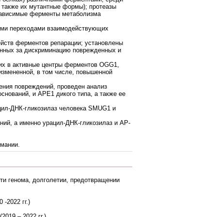
а также их мутантные формы); протеазы
-зависимые ферменты метаболизма
ыми переходами взаимодействующих
йств ферментов репарации; установлены
нных за дискриминацию поврежденных и
щих в активные центры ферментов OGG1,
 измененной, в том числе, повышенной
ения повреждений, проведен анализ
нований, и APE1 дикого типа, а также ее
цил-ДНК-гликозилаз человека SMUG1 и
ний, а именно урацил-ДНК-гликозилаз и АР-
рмании.
ти генома, долголетии, предотвращении
-2022 гг.)
019 – 2022 гг.)