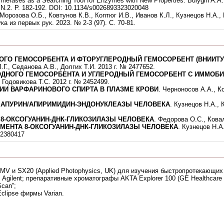
merases as a Searching Tool for Enzymes with New Properties. Bulygin A.A
N.2. P. 182-192. DOI: 10.1134/s0026893323020048
орозова О.Б., Ковтунов К.В., Коптюг И.В., Иванов К.Л., Кузнецов Н.А.,
а из первых рук. 2023. № 2-3 (97). С. 70-81.
ГО ГЕМОСОРБЕНТА И ФТОРУГЛЕРОДНЫЙ ГЕМОСОРБЕНТ (ВНИИТУ
Г., Седанова А.В., Долгих Т.И. 2013 г. № 2477652.
ДНОГО ГЕМОСОРБЕНТА И УГЛЕРОДНЫЙ ГЕМОСОРБЕНТ С ИММОБ
, Годовикова Т.С. 2012 г. № 2452499.
ИИ ВАРФАРИНОВОГО СПИРТА В ПЛАЗМЕ КРОВИ
. Черноносов А.А., К
 АПУРИН/АПИРИМИДИН-ЭНДОНУКЛЕАЗЫ ЧЕЛОВЕКА
. Кузнецов Н.А.,
8-ОКСОГУАНИН-ДНК-ГЛИКОЗИЛАЗЫ ЧЕЛОВЕКА
. Федорова О.С., Ковал
МЕНТА 8-ОКСОГУАНИН-ДНК-ГЛИКОЗИЛАЗЫ ЧЕЛОВЕКА
. Кузнецов Н.А
 2380417
MV и SX20 (Applied Photophysics, UK) для изучения быстропротекающих
gilent; препаративные хроматографы AKTA Explorer 100 (GE Healthcare L
can”;
lipse фирмы Varian.