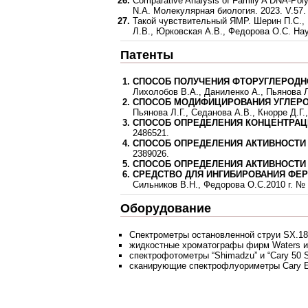
Comparative Analysis of Family A DNA-Poly
N.A. Молекулярная биология. 2023. V.57. 
Такой чувствительный ЯМР. Шерин П.С., М
Л.В., Юрковская А.В., Федорова О.С. Наук
Патенты
СПОСОБ ПОЛУЧЕНИЯ ФТОРУГЛЕРОДНО
Лихолобов В.А., Даниленко А., Пьянова Л.
СПОСОБ МОДИФИЦИРОВАНИЯ УГЛЕРО
Пьянова Л.Г., Седанова А.В., Кнорре Д.Г.
СПОСОБ ОПРЕДЕЛЕНИЯ КОНЦЕНТРАЦ
2486521.
СПОСОБ ОПРЕДЕЛЕНИЯ АКТИВНОСТИ
2389026.
СПОСОБ ОПРЕДЕЛЕНИЯ АКТИВНОСТИ 
СРЕДСТВО ДЛЯ ИНГИБИРОВАНИЯ ФЕР
Сильников В.Н., Федорова О.С.2010 г. №
Оборудование
Спектрометры остановленной струи SX.18
жидкостные хроматографы фирм Waters и A
спектрофотометры “Shimadzu” и “Cary 50 S
сканирующие спектрофлуориметры Сary Ec