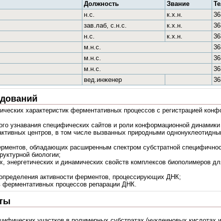
Должность
Звание
Т
н.с.
к.х.н.
36
зав.лаб, с.н.с.
к.х.н.
36
н.с.
к.х.н.
36
м.н.с.
36
м.н.с.
36
м.н.с.
36
вед.инженер
36
едований
ических характеристик ферментативных процессов с регистрацией кон
о узнавания специфических сайтов и роли конформационной динамики 
активных центров, в том числе вызванных природными однонуклеотидн
рментов, обладающих расширенным спектром субстратной специфичност
руктурной биологии;
х, энергетических и динамических свойств комплексов биополимеров д
определения активности ферментов, процессирующих ДНК;
в ферментативных процессов репарации ДНК.
ты
ифических участков в полимерных субстратах (нуклеиновых кислотах 