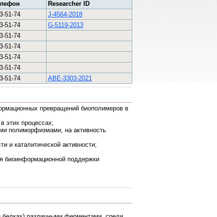
елефон
Researcher ID
3-51-74
J-4564-2018
3-51-74
G-5119-2013
3-51-74
3-51-74
3-51-74
3-51-74
3-51-74
ABE-3303-2021
формационных превращений биополимеров в
в этих процессах;
ыми полиморфизмами, на активность
и и каталитической активности;
ля биоинформационной поддержки
и белках) различными ферментами, среди