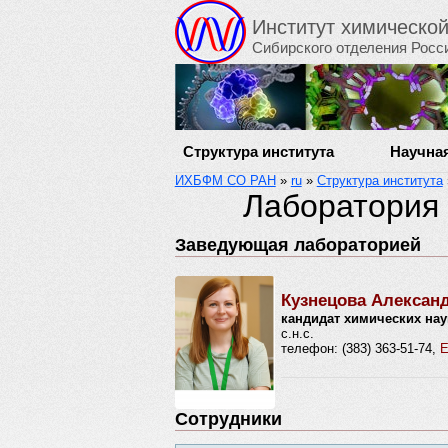
Институт химическо
Сибирского отделения Росс
Структура института
Научна
ИХБФМ СО РАН
»
ru
»
Структура института
Лаборатория
Заведующая лабораторией
Кузнецова Алексан
кандидат химических нау
с.н.с.
телефон: (383) 363-51-74,
E
Сотрудники