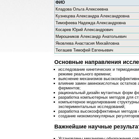
ФИО
Кладова Ольга Алексеевна
Кузнецова Александра Александровна
Тимофеева Надежда Александровна
Косарев Юрий Александрович
Мирошников Александр Анатольевич
Яковлева Анастасия Михайловна
Тюгашев Тимофей Евгеньевич
Основные направления иссл
исследование кинетических и термодинам
режиме реального времени;
выяснение механизмов высокоэффективног
влияние замен аминокислотных остатков 
ферментов;
рациональный дизайн мутантных форм фе
разработка компьютерных методов для ст
компьютерное моделирование структурны
экспериментальных исследований;
разработка высокоэффективных методов 
создание низкомолекулярных регуляторо
Важнейшие научные результа
Установлены механизмы обнаружения спец