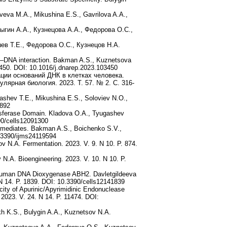
veva M.A., Mikushina E.S., Gavrilova A.A.,
гин А.А., Кузнецова А.А., Федорова О.С.,
в Т.Е., Федорова О.С., Кузнецов Н.А.
E1–DNA interaction. Bakman A.S., Kuznetsova
3450. DOI: 10.1016/j.dnarep.2023.103450
ции оснований ДНК в клетках человека.
лярная биология. 2023. T. 57. № 2. С. 316-
ashev T.E., Mikushina E.S., Soloviev N.O.,
5892
ansferase Domain. Kladova O.A., Tyugashev
90/cells12091300
rmediates. Bakman A.S., Boichenko S.V.,
0.3390/ijms24119594
ov N.A. Fermentation. 2023. V. 9. N 10. P. 874.
.A. Bioengineering. 2023. V. 10. N 10. P.
of Human DNA Dioxygenase ABH2. Davletgildeeva
N 14. P. 1839. DOI: 10.3390/cells12141839
city of Apurinic/Apyrimidinic Endonuclease
2023. V. 24. N 14. P. 11474. DOI:
kh K.S., Bulygin A.A., Kuznetsov N.A.