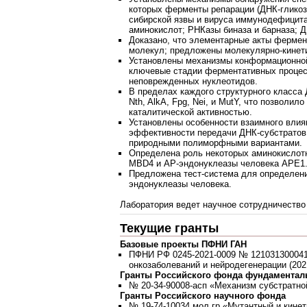
которых ферменты репарации (ДНК-гликози
сибирской язвы и вируса иммунодефицита
аминокислот; РНКазы биназа и барназа; 
Доказано, что элементарные акты ферм
молекул; предложены молекулярно-кинет
Установлены механизмы конформационной
ключевые стадии ферментативных процес
неповрежденных нуклеотидов.
В пределах каждого структурного класса
Nth, AlkA, Fpg, Nei, и MutY, что позвол
каталитической активностью.
Установлены особенности взаимного влия
эффективности передачи ДНК-субстратов 
природными полиморфными вариантами.
Определена роль некоторых аминокислот
MBD4 и АР-эндонуклеазы человека APE1
Предложена тест-система для определени
эндонуклеазы человека.
Лаборатория ведет научное сотрудничество
Текущие гранты
Базовые проекты ПФНИ ГАН
ПФНИ РФ 0245-2021-0009 № 121031300041-
онкозаболеваний и нейродегенерации (2021-
Гранты Российского фонда фундаментал
№ 20-34-90008-асп «Механизм субстратной
Гранты Российского научного фонда
№ 19-74-10034 мол гр «Мутантный и кинет