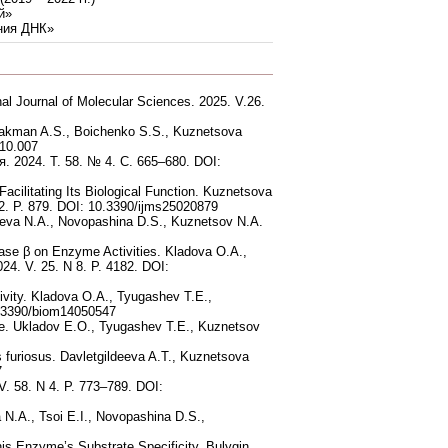
й»
ния ДНК»
l Journal of Molecular Sciences. 2025. V.26.
 Bakman A.S., Boichenko S.S., Kuznetsova
.10.007
2024. Т. 58. № 4. С. 665–680. DOI:
cilitating Its Biological Function. Kuznetsova
 2. P. 879. DOI: 10.3390/ijms25020879
eyeva N.A., Novopashina D.S., Kuznetsov N.A.
se β on Enzyme Activities. Kladova O.A.,
24. V. 25. N 8. P. 4182. DOI:
vity. Kladova O.A., Tyugashev T.E.,
0.3390/biom14050547
se. Ukladov E.O., Tyugashev T.E., Kuznetsov
furiosus. Davletgildeeva A.T., Kuznetsova
7
. 58. N 4. P. 773–789. DOI:
 N.A., Tsoi E.I., Novopashina D.S.,
is Enzyme’s Substrate Specificity. Bulygin