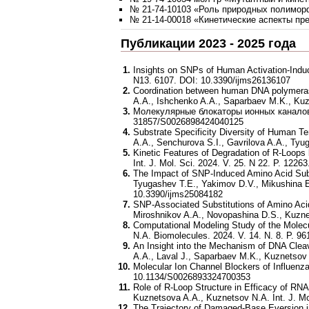
№ 21-74-10103 «Роль природных полимор
№ 21-14-00018 «Кинетические аспекты п
Публикации 2023 - 2025 года
Insights on SNPs of Human Activation-Indu
N13. 6107. DOI: 10.3390/ijms26136107
Coordination between human DNA polymerase
A.A., Ishchenko A.A., Saparbaev M.K., Kuzn
Молекулярные блокаторы ионных каналов 
31857/S0026898424040125
Substrate Specificity Diversity of Human T
A.A., Senchurova S.I., Gavrilova A.A., Tyu
Kinetic Features of Degradation of R-Loop
Int. J. Mol. Sci. 2024. V. 25. N 22. P. 122
The Impact of SNP-Induced Amino Acid Sub
Tyugashev T.E., Yakimov D.V., Mikushina E.
10.3390/ijms25084182
SNP-Associated Substitutions of Amino Aci
Miroshnikov A.A., Novopashina D.S., Kuzne
Computational Modeling Study of the Molec
N.A. Biomolecules. 2024. V. 14. N. 8. P. 
An Insight into the Mechanism of DNA Clea
A.A., Laval J., Saparbaev M.K., Kuznetsov N
Molecular Ion Channel Blockers of Influen
10.1134/S0026893324700353
Role of R-Loop Structure in Efficacy of RN
Kuznetsova A.A., Kuznetsov N.A. Int. J. Mo
The Trajectory of Damaged-Base Eversion in