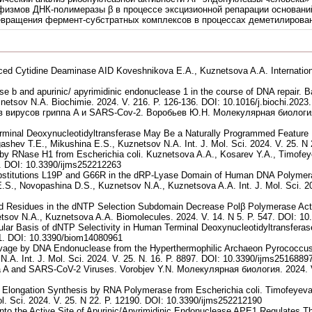
физмов ДНК-полимеразы β в процессе эксцизионной репарации основани
ревращения фермент-субстратных комплексов в процессах деметилирова
ced Cytidine Deaminase AID Koveshnikova E.A., Kuznetsova A.A. Internationa
 b and apurinic/ apyrimidinic endonuclease 1 in the course of DNA repair.
etsov N.A. Biochimie. 2024. V. 216. P. 126-136. DOI: 10.1016/j.biochi.2023
вирусов гриппа A и SARS-Cov-2. Воробьев Ю.Н. Молекулярная биология. 
erminal Deoxynucleotidyltransferase May Be a Naturally Programmed Feature Fa
gashev T.E., Mikushina E.S., Kuznetsov N.A. Int. J. Mol. Sci. 2024. V. 25. N
s by RNase H1 from Escherichia coli. Kuznetsova A.A., Kosarev Y.A., Timof
63. DOI: 10.3390/ijms252212263
stitutions L19P and G66R in the dRP-Lyase Domain of Human DNA Polymera
S., Novopashina D.S., Kuznetsov N.A., Kuznetsova A.A. Int. J. Mol. Sci. 20
d Residues in the dNTP Selection Subdomain Decrease Polβ Polymerase Acti
tsov N.A., Kuznetsova A.A. Biomolecules. 2024. V. 14. N 5. P. 547. DOI: 1
ular Basis of dNTP Selectivity in Human Terminal Deoxynucleotidyltransfera
961. DOI: 10.3390/biom14080961
vage by DNA Endonuclease from the Hyperthermophilic Archaeon Pyrococcus 
.A. Int. J. Mol. Sci. 2024. V. 25. N. 16. P. 8897. DOI: 10.3390/ijms2516889
za A and SARS-CoV-2 Viruses. Vorobjev Y.N. Молекулярная биология. 2024. V
A Elongation Synthesis by RNA Polymerase from Escherichia coli. Timofeyeva
l. Sci. 2024. V. 25. N 22. P. 12190. DOI: 10.3390/ijms252212190
to the Active Site of Apurinic/Apyrimidinic Endonuclease APE1 Regulates Th