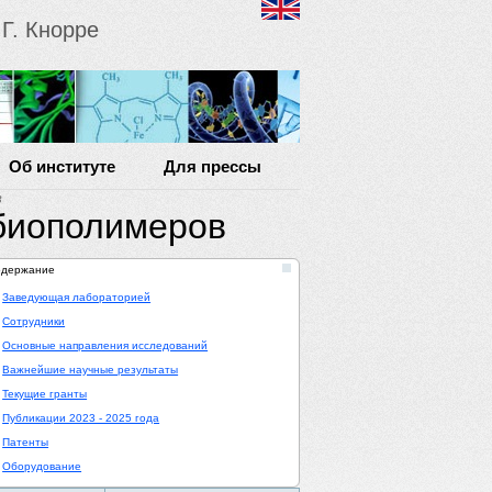
Г. Кнорре
Об институте
Для прессы
в
биополимеров
одержание
Заведующая лабораторией
Сотрудники
Основные направления исследований
Важнейшие научные результаты
Текущие гранты
Публикации 2023 - 2025 года
Патенты
Оборудование