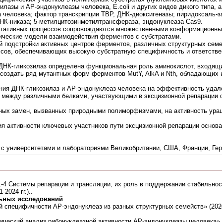
лазы и АР-эндонуклеазы человека, E.coli и других видов дикого типа, 
 человека; фактор транскрипции ТВР, ДНК-диоксигеназы; пиридоксаль
ДНК-никаза; 5-метилцитозинметилтрансфераза, эндонуклеаза Cas9.
ентативных процессов сопровождаются множественными конформационн
ические модели взаимодействия ферментов с субстратами.
 подстройки активных центров ферментов, различных структурных семе
сов, обеспечивающих высокую субстратную специфичность и ответстве
 ДНК-гликозилаз определена функциональная роль аминокислот, входя
ило создать ряд мутантных форм ферментов MutY, AlkA и Nth, обладающих
ния ДНК-гликозилаз и АР-эндонуклеаз человека на эффективность удал
между различными белками, участвующими в эксцизионной репарации ос
ных замен, вызванных природными полиморфизмами, на активность ура
.
я активности ключевых участников пути эксцизионной репарации основа
 с университетами и лабораториями Великобритании, США, Франции, Ге
4 Cистемы репарации и трансляции, их роль в поддержании стабильнос
2024 гг.)..
ьных исследований
 специфичности АР-эндонуклеаз из разных структурных семейств» (2020 
ический анализ рибонуклеазной активности АР-эндонуклеазы человека» (2