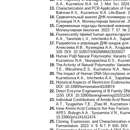
A.A., Kuznetsov N.A. Int. J. Mol. Sci. 202
Characterization and PCR Application of F
Bakman A.S., Kuznetsov N.A. Life-Basel. 20
Сравнительный анализ ДНК-полимераз сем
Кузнецов Н.А. Молекулярная биология. 20
Современные подходы белковой инженери
Молекулярная биология. 2023. Т. 57. № 2
Fluorescently labeled human apurinic/apyr
A.A., Yanshole L.V., Ishchenko A.A., Sapa
Разработка и апробация ДНК-зондов для
Алексеева И.В., Кузнецова А.А., Кладова
329. DOI: 10.31857/S0026898423020027
Human Polβ Natural Polymorphic Variants G
Kuznetsov N.A., Novopashina D.S., Kuznetso
The Activity of Natural Polymorphic Varia
T.E., Mikushina E.S., Kuznetsov N.A., Novo
The Impact of Human DNA Glycosylases on t
Kuznetsova A.A., Ishchenko A.A., Saparbaev
Historical Aspects of Restriction Endonucle
DOI: 10.3390/fermentation9100874
Direct Enzyme Engineering of B Family DNA
1150. DOI: 10.3390/bioengineering10101150
Individual Contributions of Amido Acid Res
A.T., Tyugashev T.E., Zhao M., Kuznetsov 
Inner Amino Acid Contacts Are Key Factors 
APE1. Bulygin A.A., Syryamina V.N., Kuznet
10.3390/ijms241411474
Cloning, Expression, and Characterization 
Fermentation. 2023. V. 9. N 7. P. 650. DOI