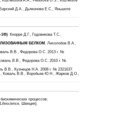
., Kuznetsova A.A., Fedorova O.S., Kuznetsov
 Барский Д.А., Дьяконова Е.С., Яньшоле
-1Ф)
. Кнорре Д.Г., Годовикова Т.С.,
ИЛИЗОВАННЫМ БЕЛКОМ
. Лихолобов В.А.,
оваль В.В., Федорова О.С. 2013 г. №
 Коваль В.В., Федорова О.С. 2010 г. №
ь В.В., Кузнецов Н.А. 2008 г. № 2321637.
., Коваль В.В., Воробьев Ю.Н., Жарков Д.О.,
 биохимических процессов;
ifescience, Швеция);