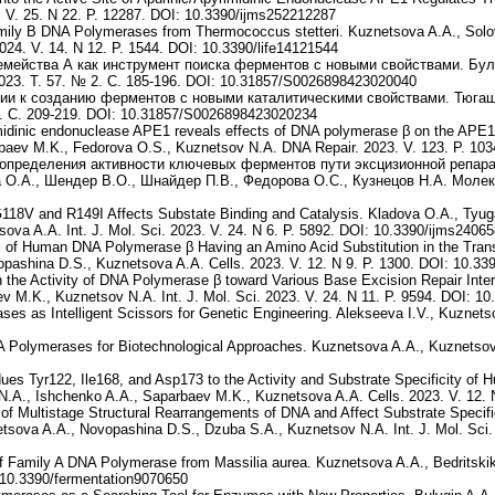
4. V. 25. N 22. P. 12287. DOI: 10.3390/ijms252212287
amily B DNA Polymerases from Thermococcus stetteri. Kuznetsova A.A., Solo
24. V. 14. N 12. P. 1544. DOI: 10.3390/life14121544
ейства А как инструмент поиска ферментов с новыми свойствами. Булы
23. Т. 57. № 2. С. 185-196. DOI: 10.31857/S0026898423020040
и к созданию ферментов с новыми каталитическими свойствами. Тюгаше
. С. 209-219. DOI: 10.31857/S0026898423020234
imidinic endonuclease APE1 reveals effects of DNA polymerase β on the AP
rbaev M.K., Fedorova O.S., Kuznetsov N.A. DNA Repair. 2023. V. 123. P. 10
 определения активности ключевых ферментов пути эксцизионной репара
 О.А., Шендер В.О., Шнайдер П.В., Федорова О.С., Кузнецов Н.А. Молеку
118V and R149I Affects Substate Binding and Catalysis. Kladova O.A., Tyug
va A.A. Int. J. Mol. Sci. 2023. V. 24. N 6. P. 5892. DOI: 10.3390/ijms2406
nts of Human DNA Polymerase β Having an Amino Acid Substitution in the Tr
pashina D.S., Kuznetsova A.A. Cells. 2023. V. 12. N 9. P. 1300. DOI: 10.33
he Activity of DNA Polymerase β toward Various Base Excision Repair Inte
 M.K., Kuznetsov N.A. Int. J. Mol. Sci. 2023. V. 24. N 11. P. 9594. DOI: 1
ases as Intelligent Scissors for Genetic Engineering. Alekseeva I.V., Kuznets
 Polymerases for Biotechnological Approaches. Kuznetsova A.A., Kuznetsov N
idues Tyr122, Ile168, and Asp173 to the Activity and Substrate Specificity 
N.A., Ishchenko A.A., Saparbaev M.K., Kuznetsova A.A. Cells. 2023. V. 12. 
of Multistage Structural Rearrangements of DNA and Affect Substrate Specifi
sova A.A., Novopashina D.S., Dzuba S.A., Kuznetsov N.A. Int. J. Mol. Sci. 
of Family A DNA Polymerase from Massilia aurea. Kuznetsova A.A., Bedritski
: 10.3390/fermentation9070650