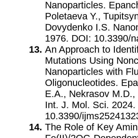
Nanoparticles. Epanch
Poletaeva Y., Tupitsy
Dovydenko I.S. Nanoma
1976. DOI: 10.3390/
An Approach to Identi
Mutations Using Nonc
Nanoparticles with Fl
Oligonucleotides. Ep
E.A., Nekrasov M.D., 
Int. J. Mol. Sci. 2024
10.3390/ijms2524132
The Role of Key Amin