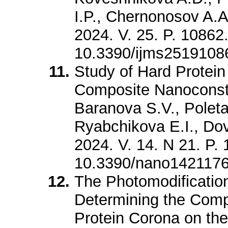
I.P., Chernonosov A.A.
2024. V. 25. P. 10862
10.3390/ijms2519108
Study of Hard Protein
Composite Nanoconstr
Baranova S.V., Poleta
Ryabchikova E.I., Do
2024. V. 14. N 21. P.
10.3390/nano142117
The Photomodificatio
Determining the Compo
Protein Corona on the