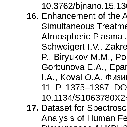
10.3762/bjnano.15.13
Enhancement of the An
Simultaneous Treatmen
Atmospheric Plasma J
Schweigert I.V., Zakr
P., Biryukov M.M., Po
Gorbunova E.A., Epan
I.A., Koval O.A. Физи
11. P. 1375–1387. DO
10.1134/S1063780X2
Dataset for Spectrosc
Analysis of Human F