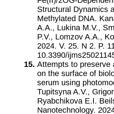
Fe(II)/2OG-Dependen
Structural Dynamics a
Methylated DNA. Kan
A.A., Lukina M.V., S
P.V., Lomzov A.A., Kov
2024. V. 25. N 2. P. 1
10.3390/ijms2502114
Attempts to preserve 
on the surface of biol
serum using photomodi
Tupitsyna A.V., Grigo
Ryabchikova E.I. Beils
Nanotechnology. 2024