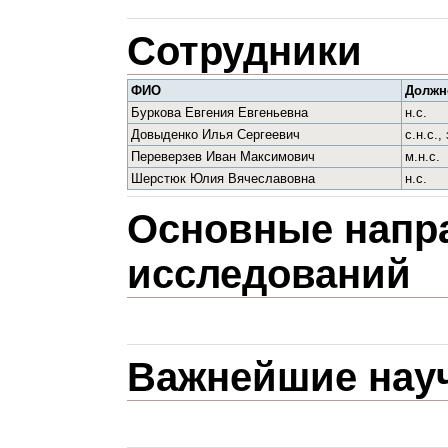
Сотрудники
ФИО
Должн
Буркова Евгения Евгеньевна
н.с.
Довыденко Илья Сергеевич
с.н.с.,
Переверзев Иван Максимович
м.н.с.
Шерстюк Юлия Вячеславовна
н.с.
Основные напр
исследований
Важнейшие нау