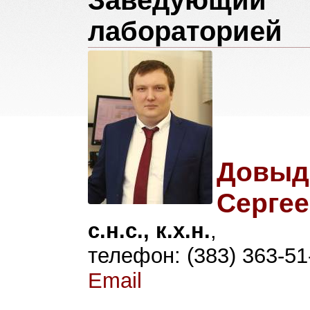
Заведующий
лабораторией
Довыд
Серге
с.н.с., к.х.н.
,
телефон: (383) 363-51
Email