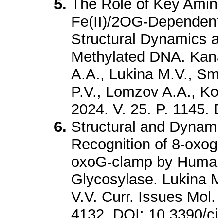
The Role of Key Amin
Fe(II)/2OG-Dependen
Structural Dynamics a
Methylated DNA. Kan
A.A., Lukina M.V., S
P.V., Lomzov A.A., Kov
2024. V. 25. P. 1145.
Structural and Dynami
Recognition of 8-oxog
oxoG-clamp by Huma
Glycosylase. Lukina 
V.V. Curr. Issues Mol.
4132. DOI: 10.3390/