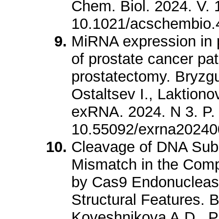
Chem. Biol. 2024. V. 
10.1021/acschembio.
MiRNA expression in p
of prostate cancer pati
prostatectomy. Bryzg
Ostaltsev I., Laktion
exRNA. 2024. N 3. P.
10.55092/exrna2024
Cleavage of DNA Subs
Mismatch in the Com
by Cas9 Endonucleas
Structural Features. 
Koveshnikova A.D., P