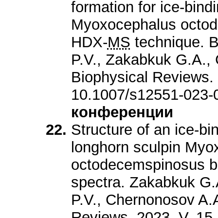
formation for ice-bindi
Myoxocephalus octod
HDX-
MS
technique. 
P.V., Zakabkuk G.A.,
Biophysical Reviews. 
10.1007/s12551-023-
конференции
Structure of an ice-bi
longhorn sculpin Myo
octodecemspinosus ba
spectra. Zakabkuk G.
P.V., Chernonosov A.A
Reviews. 2023. V. 15.