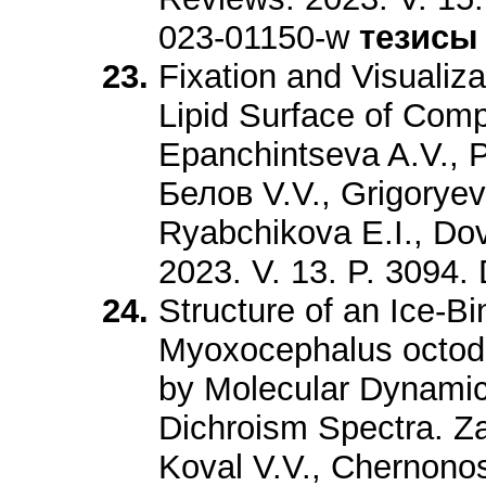
023-01150-w
тезисы
Fixation and Visualiza
Lipid Surface of Comp
Epanchintseva A.V., P
Белов V.V., Grigoryev
Ryabchikova E.I., Do
2023. V. 13. P. 3094
Structure of an Ice-Bi
Myoxocephalus octo
by Molecular Dynamic
Dichroism Spectra. Z
Koval V.V., Chernono