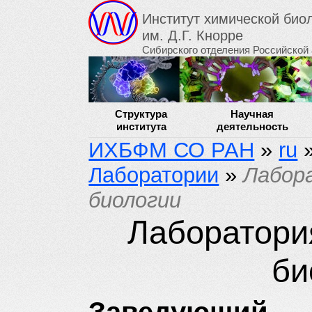
Институт химической би
им. Д.Г. Кнорре
Сибирского отделения Российской
Структура
Научная
института
деятельность
ИХБФМ СО РАН
»
ru
Лаборатории
»
Лабор
биологии
Лаборатори
би