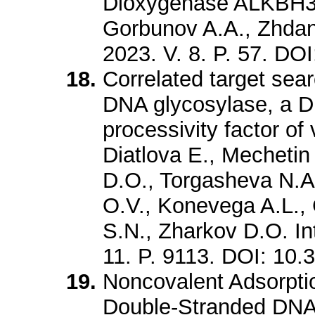
Dioxygenase ALKBH3.
Gorbunov A.A., Zhdano
2023. V. 8. P. 57. DO
Correlated target sear
DNA glycosylase, a D
processivity factor of 
Diatlova E., Mechetin
D.O., Torgasheva N.A.
O.V., Konevega A.L., 
S.N., Zharkov D.O. Int
11. P. 9113. DOI: 10
Noncovalent Adsorpti
Double-Stranded DNA 