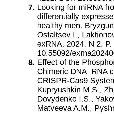
Looking for miRNA fr
differentially express
healthy men. Bryzgun
Ostaltsev I., Laktion
exRNA. 2024. N 2. P.
10.55092/exrna2024
Effect of the Phospho
Chimeric DNA–RNA crR
CRISPR-Cas9 System I
Kupryushkin M.S., Zh
Dovydenko I.S., Yakov
Matveeva A.M., Pyshn