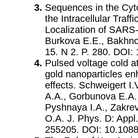
Sequences in the Cyto
the Intracellular Traff
Localization of SARS
Burkova E.E., Bakhno 
15. N 2. P. 280. DOI
Pulsed voltage cold a
gold nanoparticles en
effects. Schweigert I
A.A., Gorbunova E.A.
Pyshnaya I.A., Zakrev
O.A. J. Phys. D: Appl.
255205. DOI: 10.108