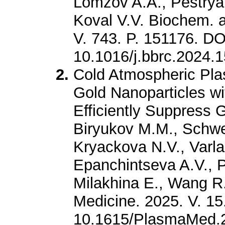
Lomzov A.A., Pestrya
Koval V.V. Biochem. 
V. 743. P. 151176. DO
10.1016/j.bbrc.2024.
Cold Atmospheric Pla
Gold Nanoparticles wi
Efficiently Suppress 
Biryukov M.M., Schwei
Kryackova N.V., Varl
Epanchintseva A.V., P
Milakhina E., Wang R
Medicine. 2025. V. 15.
10.1615/PlasmaMed.