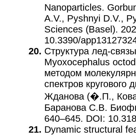
Nanoparticles. Gorbu
A.V., Pyshnyi D.V., P
Sciences (Basel). 202
10.3390/app1312732
Структура лед-связ
Myoxocephalus octo
методом молекулярн
спектров кругового д
Жданова (�.П., Кова
Баранова С.В. Биофиз
640–645. DOI: 10.3
Dynamic structural fe