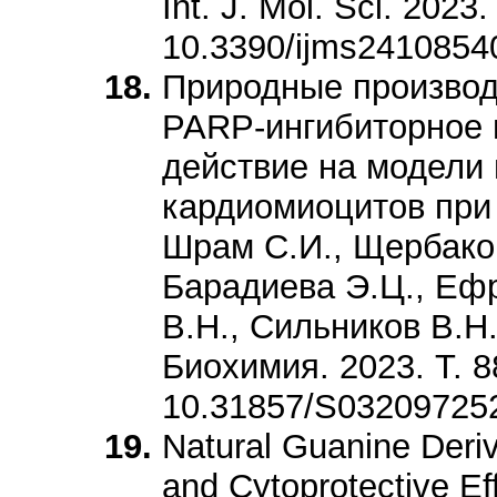
Int. J. Mol. Sci. 2023.
10.3390/ijms2410854
Природные производ
PARP-ингибиторное 
действие на модели
кардиомиоцитов при
Шрам С.И., Щербаков
Барадиева Э.Ц., Еф
В.Н., Сильников В.Н.
Биохимия. 2023. Т. 8
10.31857/S03209725
Natural Guanine Deriv
and Cytoprotective Ef