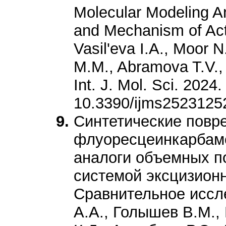
Molecular Modeling Ana
and Mechanism of Act
Vasil'eva I.A., Moor 
M.M., Abramova T.V., 
Int. J. Mol. Sci. 2024
10.3390/ijms2523125
Синтетические повр
флуоресцеинкарбамо
аналоги объемных п
системой эксцизион
Сравнительное иссл
А.А., Голышев В.М.,