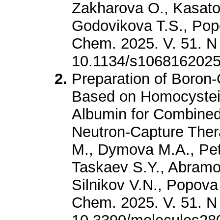
Zakharova O., Kasatov
Godovikova T.S., Popo
Chem. 2025. V. 51. N
10.1134/s106816202
Preparation of Boron-
Based on Homocyste
Albumin for Combine
Neutron-Capture Ther
M., Dymova M.A., Pet
Taskaev S.Y., Abramo
Silnikov V.N., Popova
Chem. 2025. V. 51. N 