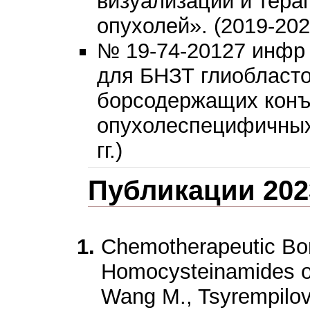
визуализации и тера
опухолей». (2019-2022
№ 19-74-20127 инфр 
для БНЗТ глиобласто
борсодержащих конъ
опухолеспецифичных
гг.)
Публикации 2023
Chemotherapeutic Bo
Homocysteinamides o
Wang M., Tsyrempilov