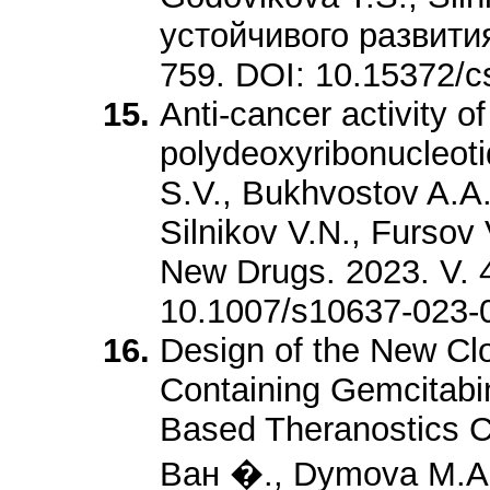
устойчивого развития.
759. DOI: 10.15372/
Anti-cancer activity of
polydeoxyribonucleot
S.V., Bukhvostov A.A.
Silnikov V.N., Fursov
New Drugs. 2023. V. 
10.1007/s10637-023-
Design of the New Cl
Containing Gemcitabi
Based Theranostics C
Ван �., Dymova M.A.,