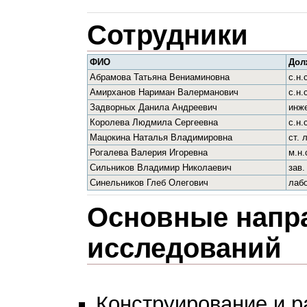
Сотрудники
ФИО
Дол
Абрамова Татьяна Вениаминовна
с.н.
Амирханов Нариман Валерманович
с.н.
Задворных Данила Андреевич
инж
Королева Людмила Сергеевна
с.н.
Мацокина Наталья Владимировна
ст. 
Рогалева Валерия Игоревна
м.н.
Сильников Владимир Николаевич
зав.
Синельников Глеб Олегович
лаб
Основные напр
исследований
Конструирование и р