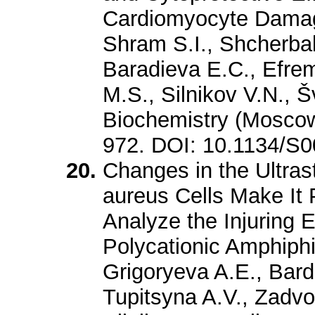
Cardiomyocyte Damag
Shram S.I., Shcherba
Baradieva E.C., Efre
M.S., Silnikov V.N., Š
Biochemistry (Moscow)
972. DOI: 10.1134/
Changes in the Ultras
aureus Cells Make It P
Analyze the Injuring E
Polycationic Amphiphi
Grigoryeva A.E., Bar
Tupitsyna A.V., Zadvo