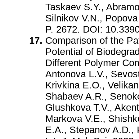
Taskaev S.Y., Abramo
Silnikov V.N., Popova
P. 2672. DOI: 10.33
Comparison of the Pa
Potential of Biodegra
Different Polymer Com
Antonova L.V., Sevost
Krivkina E.O., Velika
Shabaev A.R., Senok
Glushkova T.V., Akenti
Markova V.E., Shishk
E.A., Stepanov A.D., 