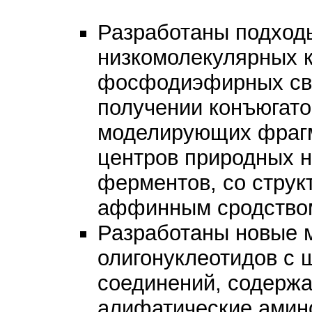
Разработаны подход
низкомолекулярных 
фосфодиэфирных свя
получении конъюгато
моделирующих фрагм
центров природных 
ферментов, со стру
аффинным сродством
Разработаны новые м
олигонуклеотидов с 
соединений, содержа
алифатические амино