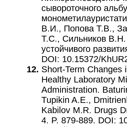
сывороточного альб
монометилауристатин
В.И., Попова Т.В., З
Т.С., Сильников В.Н
устойчивого развития
DOI: 10.15372/KhUR
Short-Term Changes i
Healthy Laboratory Mic
Administration. Batur
Tupikin A.E., Dmitrien
Kabilov M.R. Drugs D
4. P. 879-889. DOI: 