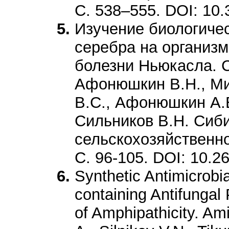
С. 538–555. DOI: 10
Изучение биологичес
серебра на организ
болезни Ньюкасла. С
Афонюшкин В.Н., Ми
В.С., Афонюшкин А.В
Сильников В.Н. Сиби
сельскохозяйственной
C. 96-105. DOI: 10.2
Synthetic Antimicrobia
containing Antifungal 
of Amphipathicity. A