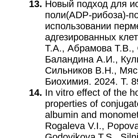
Новый подход для и
поли(ADP-рибоза)-п
использовании перм
адгезированных кле
Т.А., Абрамова Т.В.
Баландина А.И., Кул
Сильников В.Н., Мяс
Биохимия. 2024. Т. 8
In vitro effect of the
properties of conjug
albumin and monometh
Rogaleva V.I., Popova
Godovikova T.S., Sil