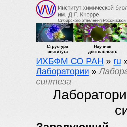
Институт химической би
им. Д.Г. Кнорре
Сибирского отделения Российской
Структура
Научная
института
деятельность
ИХБФМ СО РАН
»
ru
Лаборатории
»
Лабор
синтеза
Лаборатори
с