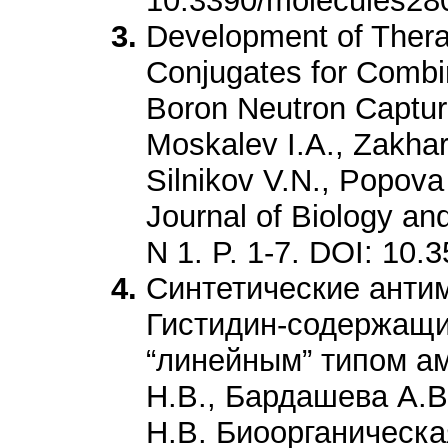
10.3390/molecules28
Development of Theran
Conjugates for Combi
Boron Neutron Captur
Moskalev I.A., Zakhar
Silnikov V.N., Popova
Journal of Biology an
N 1. P. 1-7. DOI: 10
Синтетические анти
Гистидин-содержащи
“линейным” типом а
Н.В., Бардашева А.В
Н.В. Биоорганическая