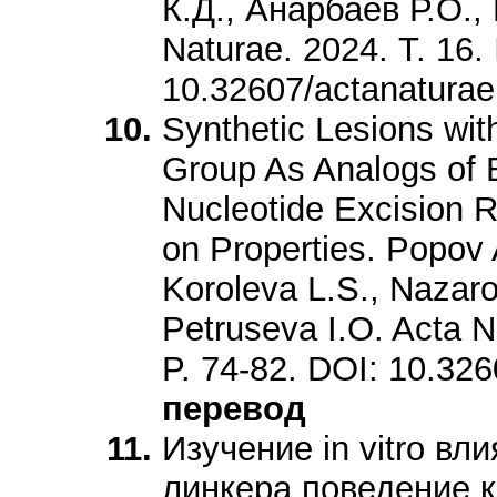
К.Д., Анарбаев Р.О.,
Naturae. 2024. Т. 16.
10.32607/actanatura
Synthetic Lesions wi
Group As Analogs of 
Nucleotide Excision 
on Properties. Popov 
Koroleva L.S., Nazar
Petruseva I.O. Acta N
P. 74-82. DOI: 10.32
перевод
Изучение in vitro вл
линкера поведение к