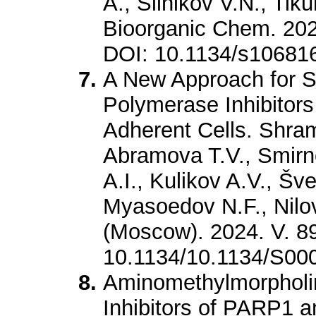
A., Silnikov V.N., Tik
Bioorganic Chem. 2024
DOI: 10.1134/s1068
A New Approach for S
Polymerase Inhibitor
Adherent Cells. Shram
Abramova T.V., Smirn
A.I., Kulikov A.V., Šv
Myasoedov N.F., Nilo
(Moscow). 2024. V. 89
10.1134/10.1134/S0
Aminomethylmorpholi
Inhibitors of PARP1 