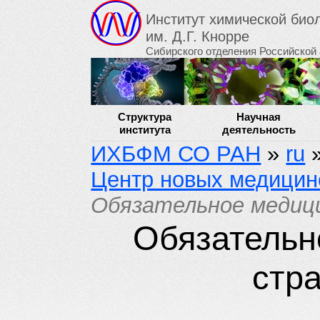
Институт химической би
им. Д.Г. Кнорре
Сибирского отделения Российской
Структура
Научная
института
деятельность
ИХБФМ СО РАН
»
ru
Центр новых медицин
Обязательное медиц
Обязательн
стр